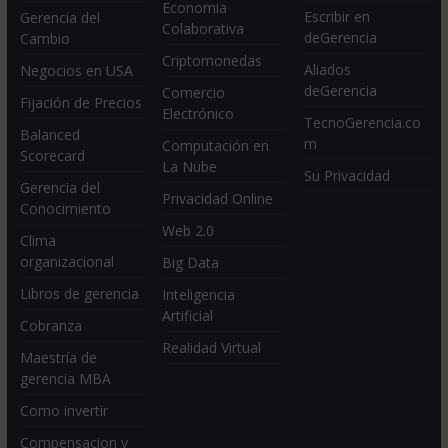
Economia
Escribir en
Gerencia del
Colaborativa
deGerencia
Cambio
Criptomonedas
Aliados
Negocios en USA
deGerencia
Comercio
Fijación de Precios
Electrónico
TecnoGerencia.co
Balanced
m
Computación en
Scorecard
La Nube
Su Privacidad
Gerencia del
Privacidad Online
Conocimiento
Web 2.0
Clima
organizacional
Big Data
Libros de gerencia
Inteligencia
Artificial
Cobranza
Realidad Virtual
Maestría de
gerencia MBA
Como invertir
Compensacion y