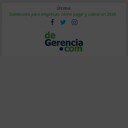
Última:
Stablecoins para empresas: cómo pagar y cobrar en 2026
Despido silencioso: qué es y por qué sale tan caro
IA en selección de personal: cómo auditarla a tiempo
Trabajo forzoso en la cadena de suministro: qué hacer
Mercado hispano de EE. UU.: cómo segmentarlo y venderle