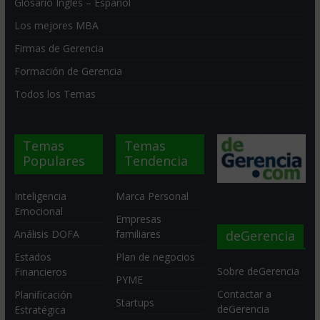
Glosario Inglés – Español
Los mejores MBA
Firmas de Gerencia
Formación de Gerencia
Todos los Temas
Temas
Temas
Populares
Tendencia
Inteligencia
Marca Personal
Emocional
Empresas
deGerencia
Análisis DOFA
familiares
Estados
Plan de negocios
Sobre deGerencia
Financieros
PYME
Contactar a
Planificación
Startups
deGerencia
Estratégica