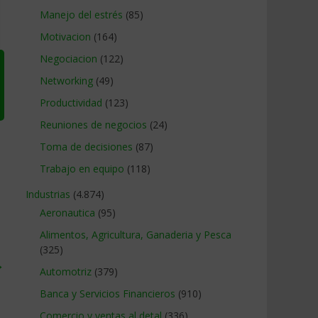
Manejo del estrés
(85)
Motivacion
(164)
Negociacion
(122)
Networking
(49)
Productividad
(123)
Reuniones de negocios
(24)
Toma de decisiones
(87)
Trabajo en equipo
(118)
Industrias
(4.874)
Aeronautica
(95)
Alimentos, Agricultura, Ganaderia y Pesca
(325)
→
Automotriz
(379)
Banca y Servicios Financieros
(910)
Comercio y ventas al detal
(336)