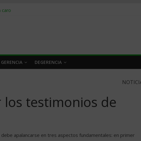
obrar en 2026
n caro
 a tiempo
 qué hacer
rlo y venderle
 GERENCIA
DEGERENCIA
NOTICI
los testimonios de
co debe apalancarse en tres aspectos fundamentales: en primer