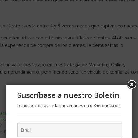
 un cliente cuesta entre 4 y 5 veces menos que captar uno nuevo.
e pueden utilizar como técnica para fidelizar clientes. Al ofrecer a
e la experiencia de compra de los clientes, le demuestras lo
ienen un valor destacado en la estrategia de Marketing Online,
tu emprendimiento, permitiendo tener un vínculo de confianza co
Suscríbase a nuestro Boletin
Le notificaremos de las novedades en deGerencia.com
ara tener éxito en el
5 herramientas para hacer crecer tu
e-commerce
ecommerce
7
septiembre 8, 2020
o Electrónico»
En «Comercio Electrónico»