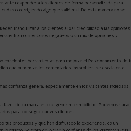
ortante responder a los clientes de forma personalizada para
 dudas o corrigiendo algo que salió mal. De esta manera no se
eden tranquilizar a los clientes al dar credibilidad a las opiniones
si encuentran comentarios negativos o un mix de opiniones y
n excelentes herramientas para mejorar el Posicionamiento de t
ida que aumentan los comentarios favorables, se escala en el
 más confianza genera, especialmente en los visitantes indecisos.
s a favor de tu marca es que generen credibilidad. Podemos sacar
arios para conseguir nuevos clientes.
o tus productos y que han disfrutado la experiencia, es un
 lo mismo. Se trata de lograr la confianza de los visitantes (tus