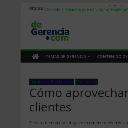
Última:
Stablecoins para empresas: cómo pagar y c
Despido silencioso: qué es y por qué sale ta
IA en selección de personal: cómo auditarla
Trabajo forzoso en la cadena de suministro:
Mercado hispano de EE. UU.: cómo segmenta
TEMAS DE GERENCIA
CONTENIDO DE
Comercio Electrónico
Marketing
Cómo aprovechar 
clientes
El éxito de una estrategia de comercio electróni