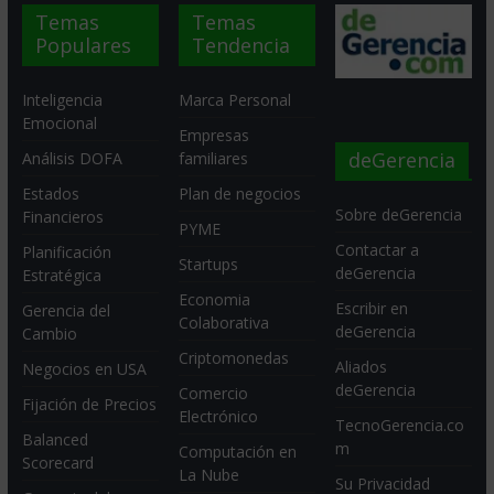
Temas
Temas
Populares
Tendencia
Inteligencia
Marca Personal
Emocional
Empresas
deGerencia
Análisis DOFA
familiares
Estados
Plan de negocios
Sobre deGerencia
Financieros
PYME
Contactar a
Planificación
Startups
deGerencia
Estratégica
Economia
Escribir en
Gerencia del
Colaborativa
deGerencia
Cambio
Criptomonedas
Aliados
Negocios en USA
deGerencia
Comercio
Fijación de Precios
Electrónico
TecnoGerencia.co
Balanced
m
Computación en
Scorecard
La Nube
Su Privacidad