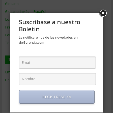
Glosario
Glosario Inglés – Español
Los mejores MBA
Suscríbase a nuestro
Firmas de Gerencia
Boletin
Formación de Gerencia
Le notificaremos de las novedades en
deGerencia.com
Todos los Temas
Temas de Gerencia
Empresas de Gerencia
(38)
Gerencia
(9.477)
Ciencias Económicas
(80)
Contabilidad
(466)
REGISTRESE YA
Educacion Gerencial
(454)
Estrategia Empresarial
(304)