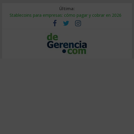
Última:
Stablecoins para empresas: cómo pagar y cobrar en 2026
Despido silencioso: qué es y por qué sale tan caro
IA en selección de personal: cómo auditarla a tiempo
Trabajo forzoso en la cadena de suministro: qué hacer
Mercado hispano de EE. UU.: cómo segmentarlo y venderle