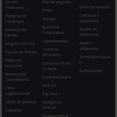
Estados
Plan de negocios
Sobre deGerencia
Financieros
PYME
Contactar a
Planificación
Startups
deGerencia
Estratégica
Economia
Escribir en
Gerencia del
Colaborativa
deGerencia
Cambio
Criptomonedas
Aliados
Negocios en USA
deGerencia
Comercio
Fijación de Precios
Electrónico
TecnoGerencia.co
Balanced
m
Computación en
Scorecard
La Nube
Su Privacidad
Gerencia del
Privacidad Online
Conocimiento
Web 2.0
Clima
organizacional
Big Data
Libros de gerencia
Inteligencia
Artificial
Cobranza
Realidad Virtual