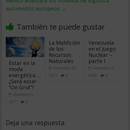
México analizara los modelos de logí­stica
automotriz europeos
→
También te puede gustar
La Maldición
Venezuela
de los
en el Juego
Recursos
Nuclear –
Naturales
parte I
Estar en la
moda
noviembre 27,
noviembre 2,
energética …
2013
0
2009
0
¿Será estar
“On Grid”?
diciembre 6,
2017
0
Deja una respuesta