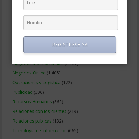
Gerencia social y ambiental
(223)
Gobierno Corporativo
(11)
Legal
(125)
Marketing
(988)
Marketing Digital
(247)
REGISTRESE YA
Métodos Gerenciales
(280)
Negocios Internacionales
(2.257)
Negocios Online
(1.405)
Operaciones y Logística
(172)
Publicidad
(306)
Recursos Humanos
(865)
Relaciones con los clientes
(219)
Relaciones publicas
(132)
Tecnologia de Informacion
(665)