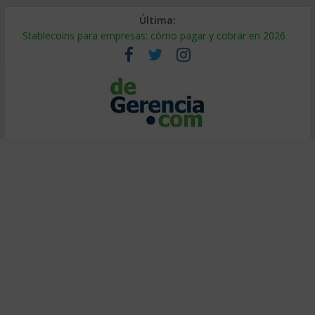
Última:
Stablecoins para empresas: cómo pagar y cobrar en 2026
Despido silencioso: qué es y por qué sale tan caro
IA en selección de personal: cómo auditarla a tiempo
Trabajo forzoso en la cadena de suministro: qué hacer
Mercado hispano de EE. UU.: cómo segmentarlo y venderle