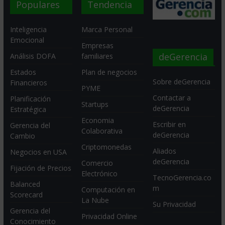
Populares
Tendencia
Inteligencia
Marca Personal
Emocional
Empresas
deGerencia
Análisis DOFA
familiares
Estados
Plan de negocios
Sobre deGerencia
Financieros
PYME
Contactar a
Planificación
Startups
deGerencia
Estratégica
Economia
Escribir en
Gerencia del
Colaborativa
deGerencia
Cambio
Criptomonedas
Aliados
Negocios en USA
deGerencia
Comercio
Fijación de Precios
Electrónico
TecnoGerencia.co
Balanced
m
Computación en
Scorecard
La Nube
Su Privacidad
Gerencia del
Privacidad Online
Conocimiento