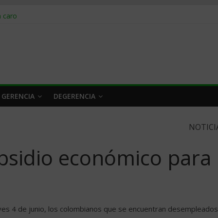
obrar en 2026
n caro
 a tiempo
 qué hacer
rlo y venderle
 GERENCIA
DEGERENCIA
NOTICI
bsidio económico para
eves 4 de junio, los colombianos que se encuentran desempleados