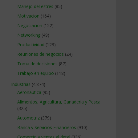
Manejo del estrés
(85)
Motivacion
(164)
Negociacion
(122)
Networking
(49)
Productividad
(123)
Reuniones de negocios
(24)
Toma de decisiones
(87)
Trabajo en equipo
(118)
Industrias
(4.874)
Aeronautica
(95)
Alimentos, Agricultura, Ganaderia y Pesca
(325)
Automotriz
(379)
Banca y Servicios Financieros
(910)
Comercio y ventas al detal
(336)