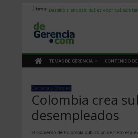
Última:
Stablecoins para empresas: cómo pagar y c
Despido silencioso: qué es y por qué sale ta
IA en selección de personal: cómo auditarla
Trabajo forzoso en la cadena de suministro:
Mercado hispano de EE. UU.: cómo segmenta
TEMAS DE GERENCIA
CONTENIDO DE
Carrera y Empleo
Colombia crea su
desempleados
El Gobierno de Colombia publicó un decreto el ju