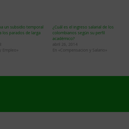
ma un subsidio temporal
¿Cuál es el ingreso salarial de los
a los parados de larga
colombianos según su perfil
académico?
8
abril 26, 2014
 y Empleo»
En «Compensacion y Salario»