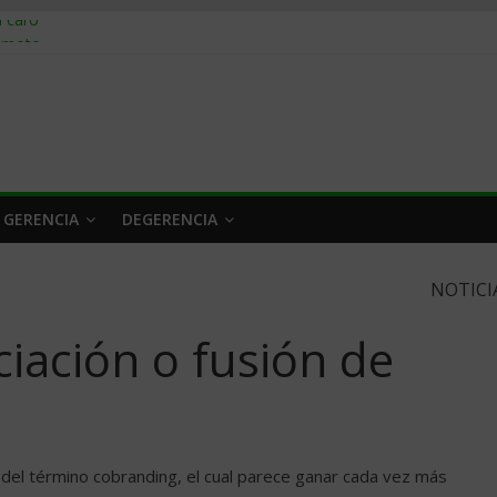
n caro
remoto
fracasar
l oficio
en igual
 GERENCIA
DEGERENCIA
NOTICI
iación o fusión de
 del término cobranding, el cual parece ganar cada vez más