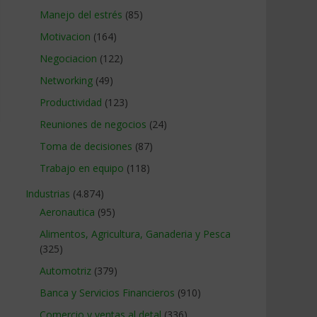
Manejo del estrés
(85)
Motivacion
(164)
Negociacion
(122)
Networking
(49)
Productividad
(123)
Reuniones de negocios
(24)
Toma de decisiones
(87)
Trabajo en equipo
(118)
Industrias
(4.874)
Aeronautica
(95)
Alimentos, Agricultura, Ganaderia y Pesca
(325)
Automotriz
(379)
Banca y Servicios Financieros
(910)
Comercio y ventas al detal
(336)