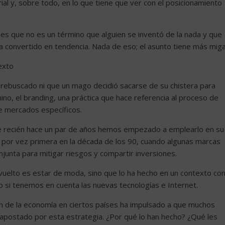
l y, sobre todo, en lo que tiene que ver con el posicionamiento
 es que no es un término que alguien se inventó de la nada y que
 convertido en tendencia. Nada de eso; el asunto tiene más miga
exto
 rebuscado ni que un mago decidió sacarse de su chistera para
mino, el branding, una práctica que hace referencia al proceso de
de mercados específicos.
e recién hace un par de años hemos empezado a emplearlo en su
ó por vez primera en la década de los 90, cuando algunas marcas
junta para mitigar riesgos y compartir inversiones.
vuelto es estar de moda, sino que lo ha hecho en un contexto co
 si tenemos en cuenta las nuevas tecnologías e Internet.
ón de la economía en ciertos países ha impulsado a que muchos
ostado por esta estrategia. ¿Por qué lo han hecho? ¿Qué les