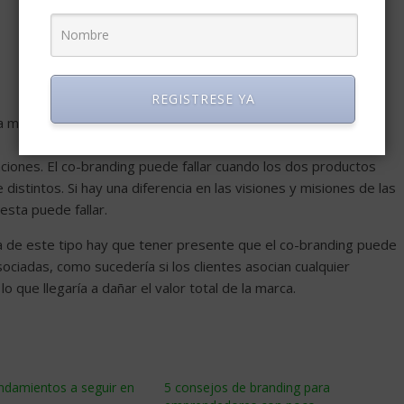
REGISTRESE YA
a marca reconocida.
ciones. El co-branding puede fallar cuando los dos productos
stintos. Si hay una diferencia en las visiones y misiones de las
sta puede fallar.
 de este tipo hay que tener presente que el co-branding puede
ciadas, como sucedería si los clientes asocian cualquier
 que llegaría a dañar el valor total de la marca.
ndamientos a seguir en
5 consejos de branding para