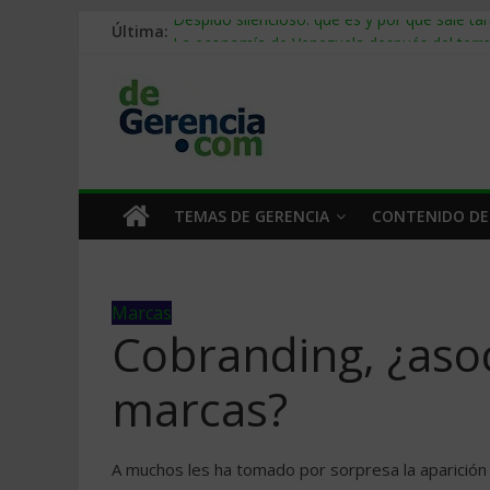
Última:
Despido silencioso: qué es y por qué sale ta
La economía de Venezuela después del ter
Los 8 pasos de Kotter: liderar el cambio sin 
Gestión de proyectos con IA: qué cambia en e
IA y creatividad: cómo evitar que todos piens
TEMAS DE GERENCIA
CONTENIDO DE
Marcas
Cobranding, ¿asoc
marcas?
A muchos les ha tomado por sorpresa la aparición