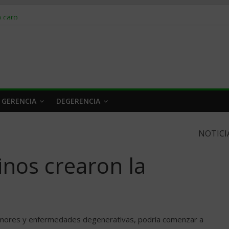
obrar en 2026
n caro
 a tiempo
 qué hacer
rlo y venderle
 GERENCIA
DEGERENCIA
NOTICI
inos crearon la
 tumores y enfermedades degenerativas, podría comenzar a