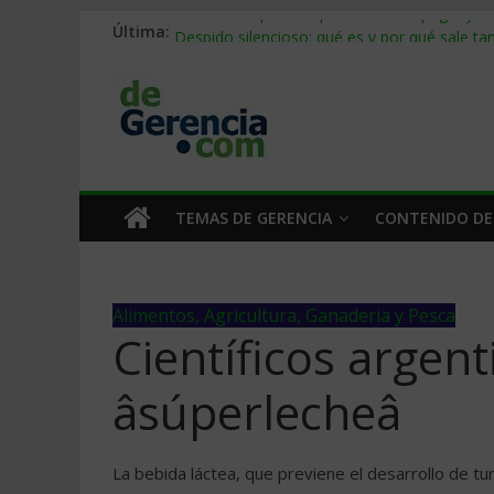
Última:
Stablecoins para empresas: cómo pagar y c
Despido silencioso: qué es y por qué sale ta
IA en selección de personal: cómo auditarla
Trabajo forzoso en la cadena de suministro:
Mercado hispano de EE. UU.: cómo segmenta
TEMAS DE GERENCIA
CONTENIDO DE
Alimentos, Agricultura, Ganaderia y Pesca
Científicos argent
âsúperlecheâ
La bebida láctea, que previene el desarrollo de