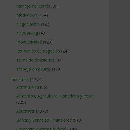
Manejo del estrés
(85)
Motivacion
(164)
Negociacion
(122)
Networking
(49)
Productividad
(123)
Reuniones de negocios
(24)
Toma de decisiones
(87)
Trabajo en equipo
(118)
Industrias
(4.874)
Aeronautica
(95)
Alimentos, Agricultura, Ganaderia y Pesca
(325)
Automotriz
(379)
Banca y Servicios Financieros
(910)
Comercio y ventas al detal
(336)