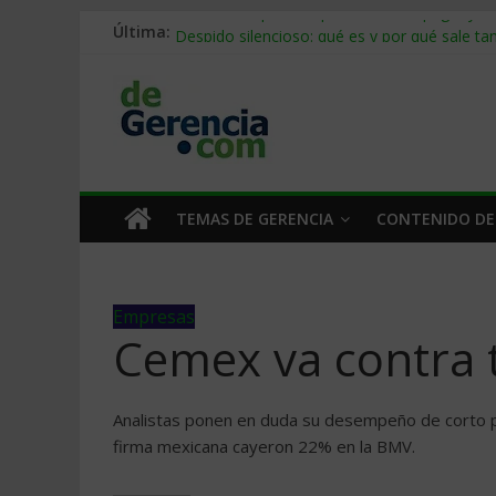
Última:
Stablecoins para empresas: cómo pagar y c
Despido silencioso: qué es y por qué sale ta
IA en selección de personal: cómo auditarla
Trabajo forzoso en la cadena de suministro:
Mercado hispano de EE. UU.: cómo segmenta
TEMAS DE GERENCIA
CONTENIDO DE
Empresas
Cemex va contra t
Analistas ponen en duda su desempeño de corto pl
firma mexicana cayeron 22% en la BMV.