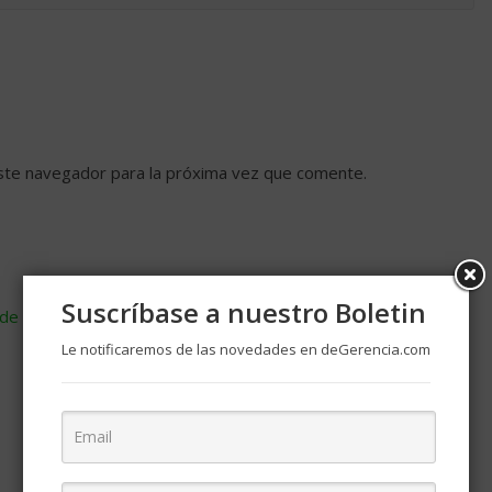
ste navegador para la próxima vez que comente.
Suscríbase a nuestro Boletin
de cómo se procesan los datos de tus comentarios
.
Le notificaremos de las novedades en deGerencia.com