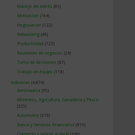
Manejo del estrés
(85)
Motivacion
(164)
Negociacion
(122)
Networking
(49)
Productividad
(123)
Reuniones de negocios
(24)
Toma de decisiones
(87)
Trabajo en equipo
(118)
Industrias
(4.874)
Aeronautica
(95)
Alimentos, Agricultura, Ganaderia y Pesca
(325)
Automotriz
(379)
Banca y Servicios Financieros
(910)
Comercio y ventas al detal
(336)