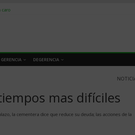
obrar en 2026
n caro
 a tiempo
 qué hacer
rlo y venderle
 GERENCIA
DEGERENCIA
NOTICI
iempos mas difí­ciles
azo, la cementera dice que reduce su deuda; las acciones de la