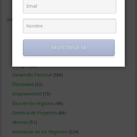
Ventas
(242)
Habilidades
(2.843)
Administracion del tiempo
(70)
Coaching
(101)
Comunicacion en los negocios
(180)
REGISTRESE YA
Creatividad en la empresa
(96)
Delegar
(22)
Desarrollo Personal
(566)
Efectividad
(52)
Empowerment
(15)
Etica en los negocios
(46)
Gerencia de Proyectos
(66)
Idiomas
(51)
Innovacion en los Negocios
(224)