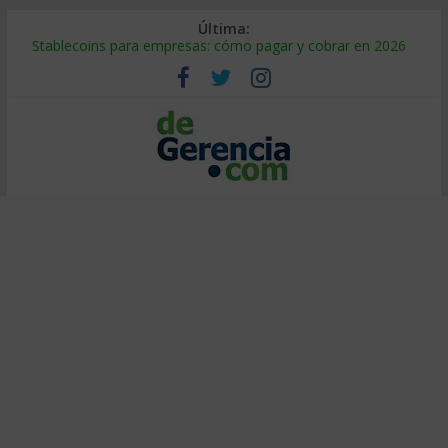
Última:
Stablecoins para empresas: cómo pagar y cobrar en 2026
Despido silencioso: qué es y por qué sale tan caro
IA en selección de personal: cómo auditarla a tiempo
Trabajo forzoso en la cadena de suministro: qué hacer
Mercado hispano de EE. UU.: cómo segmentarlo y venderle