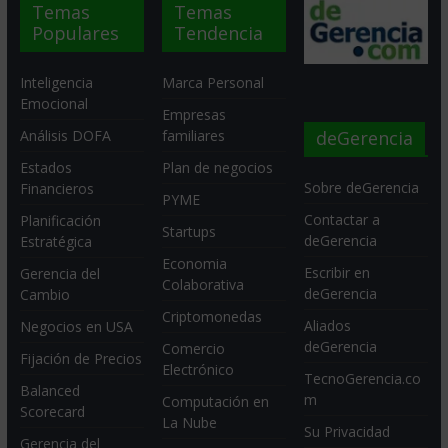
Temas
Temas
Populares
Tendencia
Inteligencia
Marca Personal
Emocional
Empresas
deGerencia
Análisis DOFA
familiares
Estados
Plan de negocios
Sobre deGerencia
Financieros
PYME
Contactar a
Planificación
Startups
deGerencia
Estratégica
Economia
Escribir en
Gerencia del
Colaborativa
deGerencia
Cambio
Criptomonedas
Aliados
Negocios en USA
deGerencia
Comercio
Fijación de Precios
Electrónico
TecnoGerencia.co
Balanced
m
Computación en
Scorecard
La Nube
Su Privacidad
Gerencia del