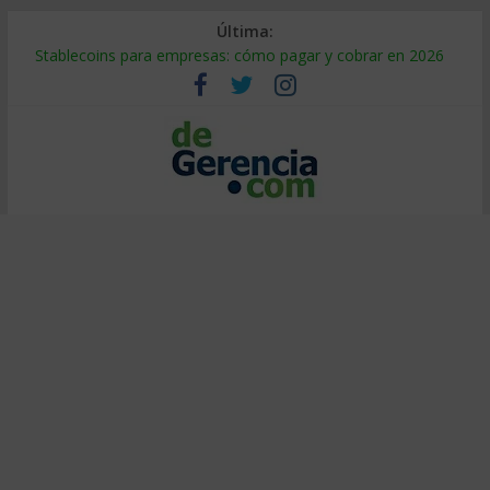
Última:
Stablecoins para empresas: cómo pagar y cobrar en 2026
Despido silencioso: qué es y por qué sale tan caro
IA en selección de personal: cómo auditarla a tiempo
Trabajo forzoso en la cadena de suministro: qué hacer
Mercado hispano de EE. UU.: cómo segmentarlo y venderle