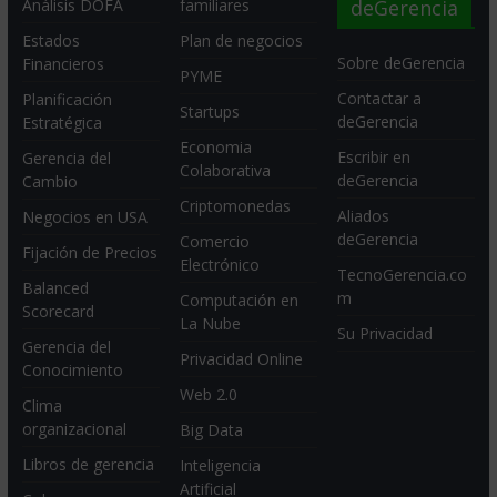
deGerencia
Análisis DOFA
familiares
Estados
Plan de negocios
Sobre deGerencia
Financieros
PYME
Contactar a
Planificación
Startups
deGerencia
Estratégica
Economia
Escribir en
Gerencia del
Colaborativa
deGerencia
Cambio
Criptomonedas
Aliados
Negocios en USA
deGerencia
Comercio
Fijación de Precios
Electrónico
TecnoGerencia.co
Balanced
m
Computación en
Scorecard
La Nube
Su Privacidad
Gerencia del
Privacidad Online
Conocimiento
Web 2.0
Clima
organizacional
Big Data
Libros de gerencia
Inteligencia
Artificial