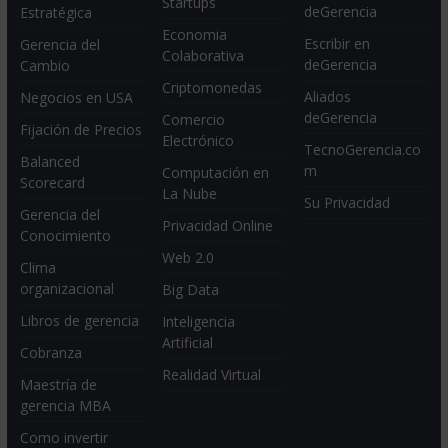
Startups
deGerencia
Estratégica
Economia
Escribir en
Gerencia del
Colaborativa
deGerencia
Cambio
Criptomonedas
Aliados
Negocios en USA
deGerencia
Comercio
Fijación de Precios
Electrónico
TecnoGerencia.co
Balanced
m
Computación en
Scorecard
La Nube
Su Privacidad
Gerencia del
Privacidad Online
Conocimiento
Web 2.0
Clima
organizacional
Big Data
Libros de gerencia
Inteligencia
Artificial
Cobranza
Realidad Virtual
Maestría de
gerencia MBA
Como invertir