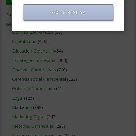
REGISTRESE YA
Empresas de Gerencia
(38)
Gerencia
(9.477)
Ciencias Económicas
(80)
Contabilidad
(466)
Educacion Gerencial
(454)
Estrategia Empresarial
(304)
Finanzas Corporativas
(748)
Gerencia social y ambiental
(223)
Gobierno Corporativo
(11)
Legal
(125)
Marketing
(988)
Marketing Digital
(247)
Métodos Gerenciales
(280)
Negocios Internacionales
(2.257)