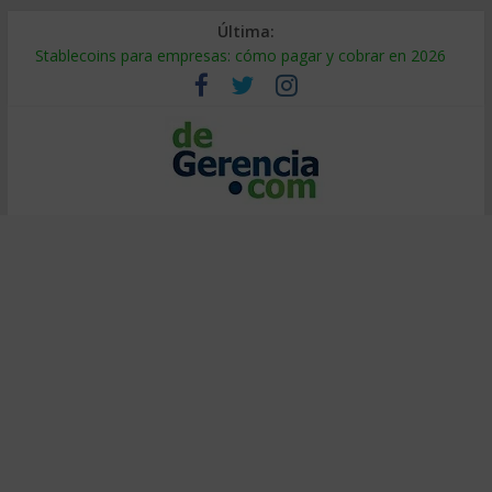
Última:
Stablecoins para empresas: cómo pagar y cobrar en 2026
Despido silencioso: qué es y por qué sale tan caro
IA en selección de personal: cómo auditarla a tiempo
Trabajo forzoso en la cadena de suministro: qué hacer
Mercado hispano de EE. UU.: cómo segmentarlo y venderle