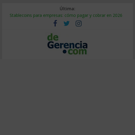
Última:
Stablecoins para empresas: cómo pagar y cobrar en 2026
Despido silencioso: qué es y por qué sale tan caro
IA en selección de personal: cómo auditarla a tiempo
Trabajo forzoso en la cadena de suministro: qué hacer
Mercado hispano de EE. UU.: cómo segmentarlo y venderle