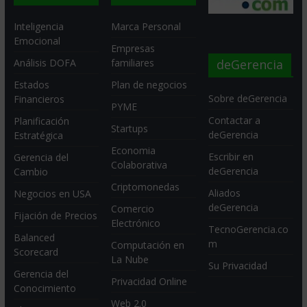
Inteligencia
Marca Personal
Emocional
Empresas
deGerencia
Análisis DOFA
familiares
Estados
Plan de negocios
Sobre deGerencia
Financieros
PYME
Contactar a
Planificación
Startups
deGerencia
Estratégica
Economia
Escribir en
Gerencia del
Colaborativa
deGerencia
Cambio
Criptomonedas
Aliados
Negocios en USA
deGerencia
Comercio
Fijación de Precios
Electrónico
TecnoGerencia.co
Balanced
m
Computación en
Scorecard
La Nube
Su Privacidad
Gerencia del
Privacidad Online
Conocimiento
Web 2.0