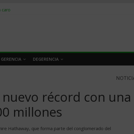
obrar en 2026
n caro
 a tiempo
 qué hacer
rlo y venderle
 GERENCIA
DEGERENCIA
NOTICI
n nuevo récord con una
00 millones
hire Hathaway, que forma parte del conglomerado del