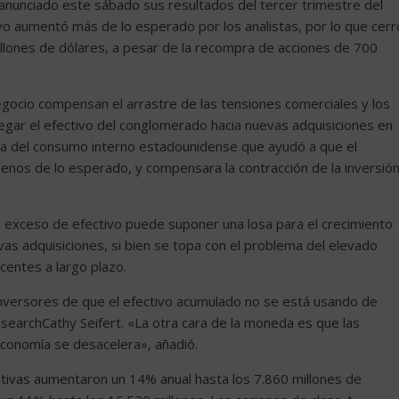
anunciado este sábado sus resultados del tercer trimestre del
ivo aumentó más de lo esperado por los analistas, por lo que cerr
llones de dólares, a pesar de la recompra de acciones de 700
negocio compensan el arrastre de las tensiones comerciales y los
egar el efectivo del conglomerado hacia nuevas adquisiciones en
cia del consumo interno estadounidense que ayudó a que el
enos de lo esperado, y compensara la contracción de la inversió
 exceso de efectivo puede suponer una losa para el crecimiento
vas adquisiciones, si bien se topa con el problema del elevado
centes a largo plazo.
 inversores de que el efectivo acumulado no se está usando de
searchCathy Seifert. «La otra cara de la moneda es que las
 economía se desacelera», añadió.
rativas aumentaron un 14% anual hasta los 7.860 millones de