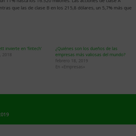
un 11% hasta los 16.520 millones. Las acciones de clase A
ntras que las de clase B en los 215,8 dólares, un 5,7% más que
t invierte en ‘fintech’
¿Quiénes son los dueños de las
, 2018
empresas más valiosas del mundo?
febrero 18, 2019
En «Empresas»
2019