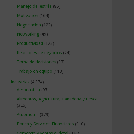
Manejo del estrés
(85)
Motivacion
(164)
Negociacion
(122)
Networking
(49)
Productividad
(123)
Reuniones de negocios
(24)
Toma de decisiones
(87)
Trabajo en equipo
(118)
Industrias
(4.874)
Aeronautica
(95)
Alimentos, Agricultura, Ganaderia y Pesca
(325)
Automotriz
(379)
Banca y Servicios Financieros
(910)
Comercio y ventas al detal
(336)