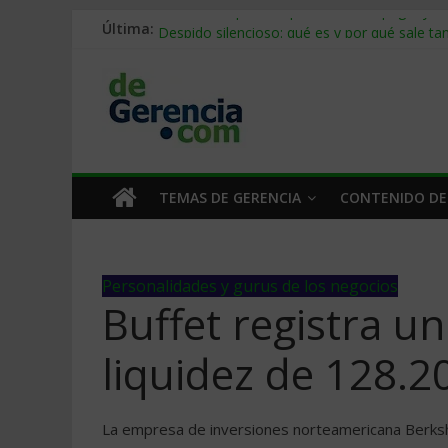
Última:
Stablecoins para empresas: cómo pagar y c
Despido silencioso: qué es y por qué sale ta
IA en selección de personal: cómo auditarla
Trabajo forzoso en la cadena de suministro:
Mercado hispano de EE. UU.: cómo segmenta
TEMAS DE GERENCIA
CONTENIDO DE
Personalidades y gurus de los negocios
Buffet registra u
liquidez de 128.2
La empresa de inversiones norteamericana Berks