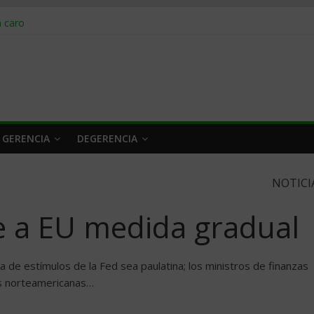
obrar en 2026
n caro
 a tiempo
 qué hacer
rlo y venderle
 GERENCIA
DEGERENCIA
NOTICI
e a EU medida gradual
da de estímulos de la Fed sea paulatina; los ministros de finanzas
es norteamericanas…