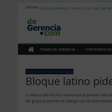
Stablecoins para empresas: cómo pagar y c
Última:
Despido silencioso: qué es y por qué sale ta
IA en selección de personal: cómo auditarla
Trabajo forzoso en la cadena de suministro:
Mercado hispano de EE. UU.: cómo segmenta
TEMAS DE GERENCIA
CONTENIDO DE
Negocios Internacionales
Bloque latino pid
La Alianza del Pacífico desea que la posible retira
del grupo proponen un diálogo con las autoridad