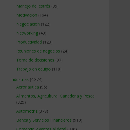
Manejo del estrés
(85)
Motivacion
(164)
Negociacion
(122)
Networking
(49)
Productividad
(123)
Reuniones de negocios
(24)
Toma de decisiones
(87)
Trabajo en equipo
(118)
Industrias
(4.874)
Aeronautica
(95)
Alimentos, Agricultura, Ganaderia y Pesca
(325)
Automotriz
(379)
Banca y Servicios Financieros
(910)
Comercio y ventas al detal
(336)