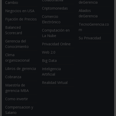
deGerencia
Cambio
Criptomonedas
Aliados
Negocios en USA
deGerencia
Comercio
Fijación de Precios
Electrónico
TecnoGerencia.co
Balanced
m
Computación en
Scorecard
La Nube
Su Privacidad
Gerencia del
Privacidad Online
Conocimiento
Web 2.0
Clima
organizacional
Big Data
Libros de gerencia
Inteligencia
Artificial
Cobranza
Realidad Virtual
Maestría de
gerencia MBA
Como invertir
Compensacion y
Salario