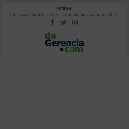
Última:
Stablecoins para empresas: cómo pagar y cobrar en 2026
Despido silencioso: qué es y por qué sale tan caro
IA en selección de personal: cómo auditarla a tiempo
Trabajo forzoso en la cadena de suministro: qué hacer
Mercado hispano de EE. UU.: cómo segmentarlo y venderle