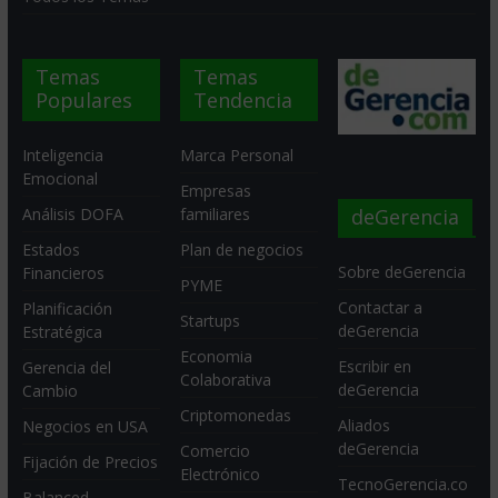
Temas
Temas
Populares
Tendencia
Inteligencia
Marca Personal
Emocional
Empresas
deGerencia
Análisis DOFA
familiares
Estados
Plan de negocios
Sobre deGerencia
Financieros
PYME
Contactar a
Planificación
Startups
deGerencia
Estratégica
Economia
Escribir en
Gerencia del
Colaborativa
deGerencia
Cambio
Criptomonedas
Aliados
Negocios en USA
deGerencia
Comercio
Fijación de Precios
Electrónico
TecnoGerencia.co
Balanced