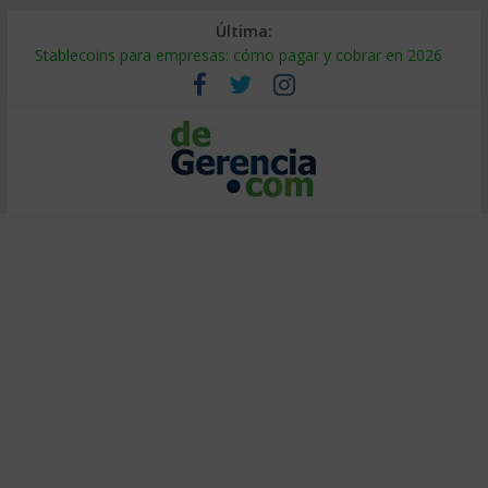
Última:
Stablecoins para empresas: cómo pagar y cobrar en 2026
Despido silencioso: qué es y por qué sale tan caro
IA en selección de personal: cómo auditarla a tiempo
Trabajo forzoso en la cadena de suministro: qué hacer
Mercado hispano de EE. UU.: cómo segmentarlo y venderle