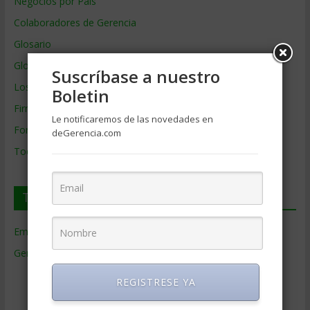
Negocios por País
Colaboradores de Gerencia
Glosario
Glosario Inglés – Español
Suscríbase a nuestro
Los mejores MBA
Boletin
Firmas de Gerencia
Le notificaremos de las novedades en
Formación de Gerencia
deGerencia.com
Todos los Temas
Temas de Gerencia
Empresas de Gerencia
(38)
Gerencia
(9.477)
Ciencias Económicas
(80)
REGISTRESE YA
Contabilidad
(466)