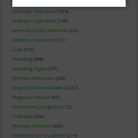
Educacion Gerencial
(454)
Estrategia Empresarial
(304)
Finanzas Corporativas
(748)
Gerencia social y ambiental
(223)
Gobierno Corporativo
(11)
Legal
(125)
Marketing
(988)
Marketing Digital
(247)
Métodos Gerenciales
(280)
Negocios Internacionales
(2.257)
Negocios Online
(1.405)
Operaciones y Logística
(172)
Publicidad
(306)
Recursos Humanos
(865)
Relaciones con los clientes
(219)