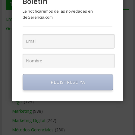
Boletin
Temas de Gerencia
Le notificaremos de las novedades en
deGerencia.com
Empresas de Gerencia
(38)
Gerencia
(9.477)
Ciencias Económicas
(80)
Contabilidad
(466)
Educacion Gerencial
(454)
Estrategia Empresarial
(304)
Finanzas Corporativas
(748)
REGISTRESE YA
Gerencia social y ambiental
(223)
Gobierno Corporativo
(11)
Legal
(125)
Marketing
(988)
Marketing Digital
(247)
Métodos Gerenciales
(280)