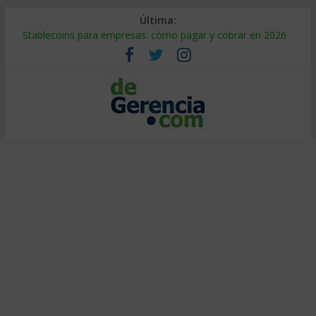
Última:
Stablecoins para empresas: cómo pagar y cobrar en 2026
Despido silencioso: qué es y por qué sale tan caro
IA en selección de personal: cómo auditarla a tiempo
Trabajo forzoso en la cadena de suministro: qué hacer
Mercado hispano de EE. UU.: cómo segmentarlo y venderle