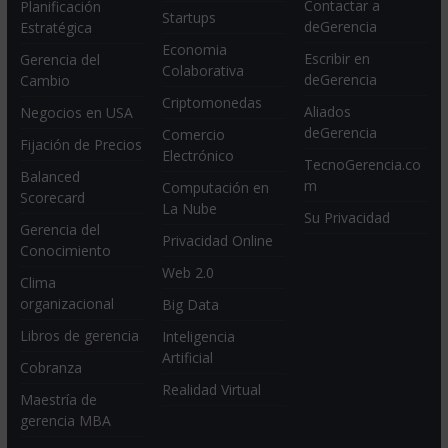
Contactar a
Planificación
Startups
deGerencia
Estratégica
Economia
Escribir en
Gerencia del
Colaborativa
deGerencia
Cambio
Criptomonedas
Aliados
Negocios en USA
deGerencia
Comercio
Fijación de Precios
Electrónico
TecnoGerencia.co
Balanced
m
Computación en
Scorecard
La Nube
Su Privacidad
Gerencia del
Privacidad Online
Conocimiento
Web 2.0
Clima
organizacional
Big Data
Libros de gerencia
Inteligencia
Artificial
Cobranza
Realidad Virtual
Maestría de
gerencia MBA