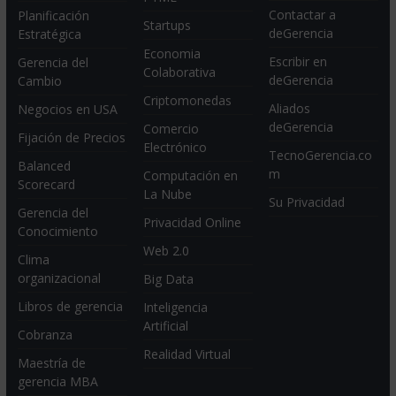
Contactar a
Planificación
Startups
deGerencia
Estratégica
Economia
Escribir en
Gerencia del
Colaborativa
deGerencia
Cambio
Criptomonedas
Aliados
Negocios en USA
deGerencia
Comercio
Fijación de Precios
Electrónico
TecnoGerencia.co
Balanced
m
Computación en
Scorecard
La Nube
Su Privacidad
Gerencia del
Privacidad Online
Conocimiento
Web 2.0
Clima
organizacional
Big Data
Libros de gerencia
Inteligencia
Artificial
Cobranza
Realidad Virtual
Maestría de
gerencia MBA