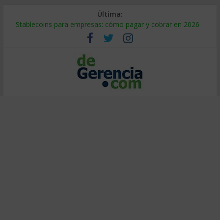
Última:
Stablecoins para empresas: cómo pagar y cobrar en 2026
Despido silencioso: qué es y por qué sale tan caro
IA en selección de personal: cómo auditarla a tiempo
Trabajo forzoso en la cadena de suministro: qué hacer
Mercado hispano de EE. UU.: cómo segmentarlo y venderle