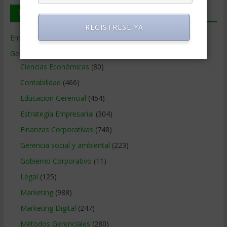
Temas de Gerencia
REGISTRESE YA
Empresas de Gerencia
(38)
Gerencia
(9.477)
Ciencias Económicas
(80)
Contabilidad
(466)
Educacion Gerencial
(454)
Estrategia Empresarial
(304)
Finanzas Corporativas
(748)
Gerencia social y ambiental
(223)
Gobierno Corporativo
(11)
Legal
(125)
Marketing
(988)
Marketing Digital
(247)
Métodos Gerenciales
(280)