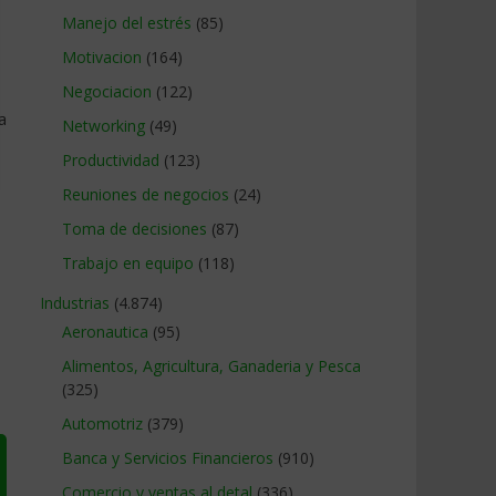
Manejo del estrés
(85)
Motivacion
(164)
Negociacion
(122)
a
Networking
(49)
Productividad
(123)
Reuniones de negocios
(24)
Toma de decisiones
(87)
Trabajo en equipo
(118)
Industrias
(4.874)
Aeronautica
(95)
Alimentos, Agricultura, Ganaderia y Pesca
(325)
Automotriz
(379)
Banca y Servicios Financieros
(910)
Comercio y ventas al detal
(336)