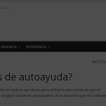
obrar en 2026
n caro
 a tiempo
 qué hacer
rlo y venderle
 GERENCIA
DEGERENCIA
NOTICI
os de autoayuda?
ada con todo lo que dicen, pero al final te das cuenta de que no
 aseguró una de las participantes de la encuesta que hizo Infoba