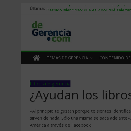
Última:
Stablecoins para empresas: cómo pagar y c
Despido silencioso: qué es y por qué sale ta
IA en selección de personal: cómo auditarla
Trabajo forzoso en la cadena de suministro:
Mercado hispano de EE. UU.: cómo segmenta
TEMAS DE GERENCIA
CONTENIDO DE
Libros de gerencia
¿Ayudan los libr
«Al principio te gustan porque te sientes identific
sirven de nada. Sólo una misma se saca adelante»,
América a través de Facebook.