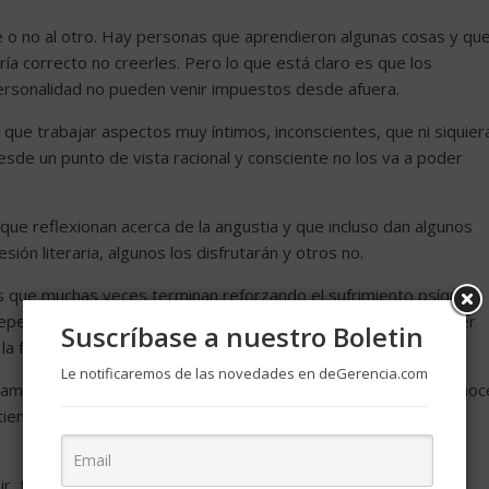
e o no al otro. Hay personas que aprendieron algunas cosas y qu
ería correcto no creerles. Pero lo que está claro es que los
ersonalidad no pueden venir impuestos desde afuera.
 que trabajar aspectos muy íntimos, inconscientes, que ni siquier
esde un punto de vista racional y consciente no los va a poder
que reflexionan acerca de la angustia y que incluso dan algunos
ión literaria, algunos los disfrutarán y otros no.
s que muchas veces terminan reforzando el sufrimiento psíquico.
 depende sólo de la voluntad individual, y que nada tienen que ver
Suscríbase a nuestro Boletin
 la frustración que sienten los que no alcanzan ese ideal.
Le notificaremos de las novedades en deGerencia.com
teramente responsable por el destino de su vida, porque desconoc
tienen las decisiones sociales sobre las personas», concluyó
ibir, trabajar, son todas aptitudes que poseemos porque otras