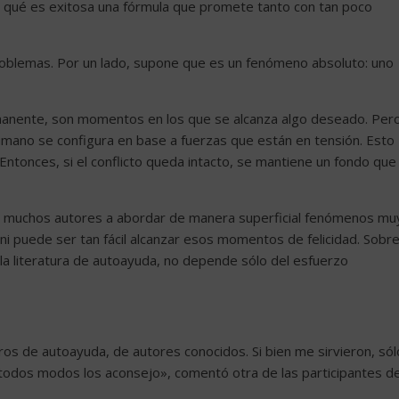
r qué es exitosa una fórmula que promete tanto con tan poco
problemas. Por un lado, supone que es un fenómeno absoluto: uno
rmanente, son momentos en los que se alcanza algo deseado. Per
mano se configura en base a fuerzas que están en tensión. Esto
Entonces, si el conflicto queda intacto, se mantiene un fondo que
de muchos autores a abordar de manera superficial fenómenos mu
 ni puede ser tan fácil alcanzar esos momentos de felicidad. Sobr
 la literatura de autoayuda, no depende sólo del esfuerzo
s de autoayuda, de autores conocidos. Si bien me sirvieron, sól
e todos modos los aconsejo», comentó otra de las participantes de