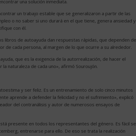
encontrar una solución inmediata.
ncontrar un trabajo estable que se generalizaron a partir de las
pleo o no saber si uno durará en el que tiene, genera ansiedad y
ifique con él.
os libros de autoayuda dan respuestas rápidas, que dependen d
rior de cada persona, al margen de lo que ocurre a su alrededor.
ayuda, que es la exigencia de la autorrealización, de hacer el
 la naturaleza de cada uno», afirmó Souroujón.
estima y ser feliz. Es un entrenamiento de solo cinco minutos
mente aprende a defender la felicidad y no el sufrimiento», explicó
eador del contranálisis y autor de numerosos ensayos de
tá presente en todos los representantes del género. Es fácil se
temberg, entrenarse para ello. De eso se trata la realización