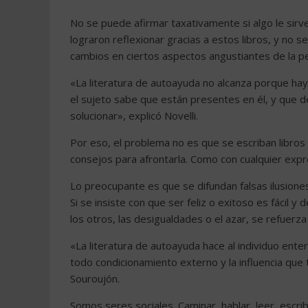
No se puede afirmar taxativamente si algo le sirv
lograron reflexionar gracias a estos libros, y no s
cambios en ciertos aspectos angustiantes de la p
«La literatura de autoayuda no alcanza porque hay
el sujeto sabe que están presentes en él, y que d
solucionar», explicó Novelli.
Por eso, el problema no es que se escriban libros 
consejos para afrontarla. Como con cualquier expres
Lo preocupante es que se difundan falsas ilusione
Si se insiste con que ser feliz o exitoso es fácil y
los otros, las desigualdades o el azar, se refuerza
«La literatura de autoayuda hace al individuo en
todo condicionamiento externo y la influencia que 
Souroujón.
Somos seres sociales. Caminar, hablar, leer, escr