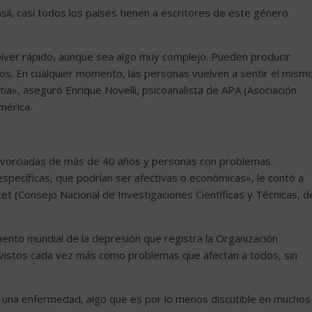
il, casi todos los países tienen a escritores de este género
esolver rápido, aunque sea algo muy complejo. Pueden producir
rios. En cualquier momento, las personas vuelven a sentir el mism
tia», aseguró Enrique Novelli, psicoanalista de APA (Asociación
mérica.
ivorciadas de más de 40 años y personas con problemas
s específicas, que podrían ser afectivas o económicas», le contó a
et (Consejo Nacional de Investigaciones Científicas y Técnicas, d
aumento mundial de la depresión que registra la Organización
n vistos cada vez más como problemas que afectan a todos, sin
 una enfermedad, algo que es por lo menos discutible en muchos