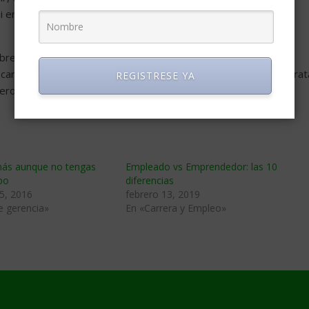
 ni enteramente dueños de nosotros mismos, y muchas veces
bre sus actos? No, todo lo contrario. Sólo haciéndose
cambiar y aprender a convivir con sus problemas. Apenas se trat
REGISTRESE YA
ron tan bien en la vida.
ás aunque no tengas
Empleado vs Emprendedor: las 10
po
diferencias
5, 2016
febrero 13, 2019
e gerencia»
En «Carrera y Empleo»