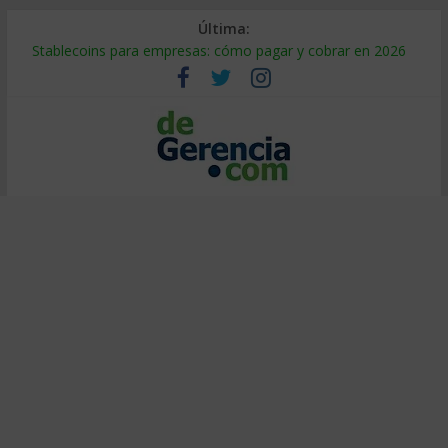
Última:
Stablecoins para empresas: cómo pagar y cobrar en 2026
Despido silencioso: qué es y por qué sale tan caro
IA en selección de personal: cómo auditarla a tiempo
Trabajo forzoso en la cadena de suministro: qué hacer
Mercado hispano de EE. UU.: cómo segmentarlo y venderle