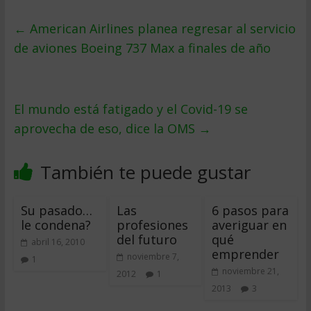
←
American Airlines planea regresar al servicio
de aviones Boeing 737 Max a finales de año
El mundo está fatigado y el Covid-19 se
aprovecha de eso, dice la OMS
→
También te puede gustar
Su pasado…
Las
6 pasos para
le condena?
profesiones
averiguar en
del futuro
qué
abril 16, 2010
emprender
noviembre 7,
1
noviembre 21,
2012
1
2013
3