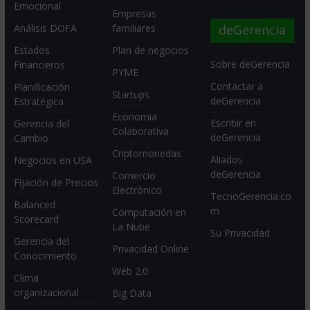
Emocional
Empresas
deGerencia
Análisis DOFA
familiares
Estados
Plan de negocios
Sobre deGerencia
Financieros
PYME
Contactar a
Planificación
Startups
deGerencia
Estratégica
Economia
Escribir en
Gerencia del
Colaborativa
deGerencia
Cambio
Criptomonedas
Aliados
Negocios en USA
deGerencia
Comercio
Fijación de Precios
Electrónico
TecnoGerencia.co
Balanced
m
Computación en
Scorecard
La Nube
Su Privacidad
Gerencia del
Privacidad Online
Conocimiento
Web 2.0
Clima
organizacional
Big Data