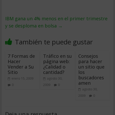
IBM gana un 4% menos en el primer trimestre
y se desploma en bolsa
→
También te puede gustar
7 Formas de
Tráfico en su
Consejos
Hacer
página web:
para hacer
Vender a Su
¿Calidad o
un sitio que
Sitio
cantidad?
los
buscadores
enero 15, 2009
agosto 30,
amen
0
2009
0
agosto 30,
2009
0
Deja una respuesta