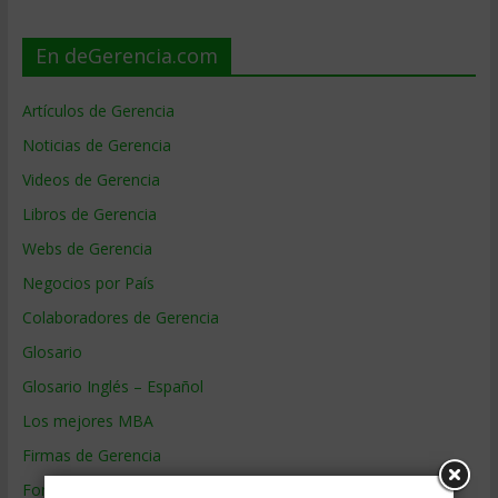
En deGerencia.com
Artículos de Gerencia
Noticias de Gerencia
Videos de Gerencia
Libros de Gerencia
Webs de Gerencia
Negocios por País
Colaboradores de Gerencia
Glosario
Glosario Inglés – Español
Los mejores MBA
Firmas de Gerencia
Formación de Gerencia