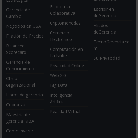
Economia
Escribir en
Gerencia del
Colaborativa
deGerencia
Cambio
Criptomonedas
Aliados
Negocios en USA
deGerencia
Comercio
Fijación de Precios
Electrónico
TecnoGerencia.co
Balanced
m
Computación en
Scorecard
La Nube
Su Privacidad
Gerencia del
Privacidad Online
Conocimiento
Web 2.0
Clima
organizacional
Big Data
Libros de gerencia
Inteligencia
Artificial
Cobranza
Realidad Virtual
Maestría de
gerencia MBA
Como invertir