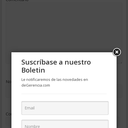
Suscríbase a nuestro
Boletin
Le notificaremos de las novedades en
Nombre
*
deGerencia.com
Correo electrónico
*