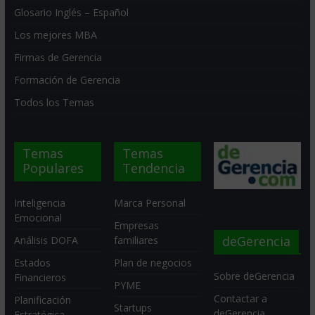
Glosario Inglés – Español
Los mejores MBA
Firmas de Gerencia
Formación de Gerencia
Todos los Temas
Temas
Temas
Populares
Tendencia
Inteligencia
Marca Personal
Emocional
Empresas
deGerencia
Análisis DOFA
familiares
Estados
Plan de negocios
Sobre deGerencia
Financieros
PYME
Contactar a
Planificación
Startups
deGerencia
Estratégica