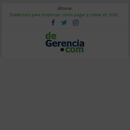
Última:
Stablecoins para empresas: cómo pagar y cobrar en 2026
Despido silencioso: qué es y por qué sale tan caro
IA en selección de personal: cómo auditarla a tiempo
Trabajo forzoso en la cadena de suministro: qué hacer
Mercado hispano de EE. UU.: cómo segmentarlo y venderle