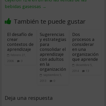
bebidas gaseosas
→
También te puede gustar
El desafío de
Sugerencias
Dos
crear
y estrategias
procesos a
contextos de
para
considerar
aprendizaje
consolidar el
en una
aprendizaje
organización
febrero 27,
con adultos
que aprende
2008
0
en la
diciembre 5,
organización
2014
13
septiembre 5,
2013
0
Deja una respuesta