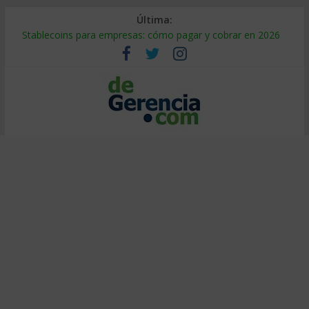
Última:
Stablecoins para empresas: cómo pagar y cobrar en 2026
Despido silencioso: qué es y por qué sale tan caro
IA en selección de personal: cómo auditarla a tiempo
Trabajo forzoso en la cadena de suministro: qué hacer
Mercado hispano de EE. UU.: cómo segmentarlo y venderle