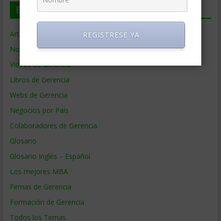
En deGerencia.com
Artículos de Gerencia
REGISTRESE YA
Noticias de Gerencia
Videos de Gerencia
Libros de Gerencia
Webs de Gerencia
Negocios por País
Colaboradores de Gerencia
Glosario
Glosario Inglés – Español
Los mejores MBA
Firmas de Gerencia
Formación de Gerencia
Todos los Temas