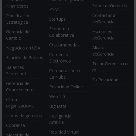
Sobre deGerencia
Financieros
PYME
Contactar a
Planificación
Startups
deGerencia
Estratégica
Economia
Escribir en
Gerencia del
Colaborativa
deGerencia
Cambio
Criptomonedas
Aliados
Negocios en USA
deGerencia
Comercio
Fijación de Precios
Electrónico
TecnoGerencia.co
Balanced
m
Computación en
Scorecard
La Nube
Su Privacidad
Gerencia del
Privacidad Online
Conocimiento
Web 2.0
Clima
organizacional
Big Data
Libros de gerencia
Inteligencia
Artificial
Cobranza
Realidad Virtual
Maestría de