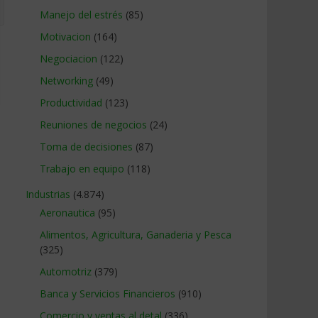
Manejo del estrés
(85)
Motivacion
(164)
Negociacion
(122)
Networking
(49)
Productividad
(123)
Reuniones de negocios
(24)
Toma de decisiones
(87)
Trabajo en equipo
(118)
Industrias
(4.874)
Aeronautica
(95)
Alimentos, Agricultura, Ganaderia y Pesca
(325)
Automotriz
(379)
Banca y Servicios Financieros
(910)
Comercio y ventas al detal
(336)