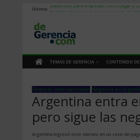
Última:
Stablecoins para empresas: cómo pagar y c
Despido silencioso: qué es y por qué sale ta
IA en selección de personal: cómo auditarla
Trabajo forzoso en la cadena de suministro:
Mercado hispano de EE. UU.: cómo segmenta
TEMAS DE GERENCIA
CONTENIDO DE
Finanzas Internacionales
Negocios en Argent
Argentina entra en
pero sigue las ne
Argentina ingresó este viernes en un cese de pago