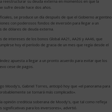
ra reestructurar su deuda externa en momentos en que la
ue sufre desde hace dos años.
ficiales, se produce un día después de que el Gobierno argentino
aciones con poderosos fondos de inversión para llegar a un
s de dólares de deuda externa.
s de intereses de los bonos Global AA21, AA26 y AA46, que
 cumplirse hoy el período de gracia de un mes que regía desde el
nández apuesta a llegar a un pronto acuerdo para evitar que los
uevo cese de pagos.
esgo Moody’s, Gabriel Torres, anticipó hoy que «el panorama para
y probablemente se tornará más complicado».
a opinión crediticia soberana de Moody’s, que tal como refleja
s significativas para los inversores», advirtió.