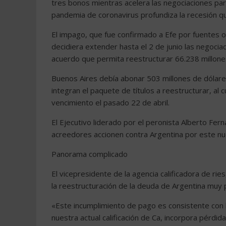
tres bonos mientras acelera las negociaciones pa
pandemia de coronavirus profundiza la recesión q
El impago, que fue confirmado a Efe por fuentes o
decidiera extender hasta el 2 de junio las negoci
acuerdo que permita reestructurar 66.238 millone
Buenos Aires debía abonar 503 millones de dólare
integran el paquete de títulos a reestructurar, al
vencimiento el pasado 22 de abril.
El Ejecutivo liderado por el peronista Alberto Fer
acreedores accionen contra Argentina por este n
Panorama complicado
El vicepresidente de la agencia calificadora de ri
la reestructuración de la deuda de Argentina mu
«Este incumplimiento de pago es consistente con l
nuestra actual calificación de Ca, incorpora pérdida