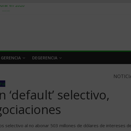
obrar en 2026
n caro
 a tiempo
 qué hacer
rlo y venderle
 GERENCIA
DEGERENCIA
NOTICI
ina
 ‘default’ selectivo,
gociaciones
s selectivo al no abonar 503 millones de dólares de intereses d