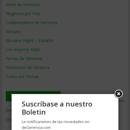
Webs de Gerencia
Negocios por País
Colaboradores de Gerencia
Glosario
Glosario Inglés – Español
Los mejores MBA
Firmas de Gerencia
Formación de Gerencia
Todos los Temas
Temas de Gerencia
Suscríbase a nuestro
Boletin
Empresas de Gerencia
(38)
Gerencia
(9.477)
Le notificaremos de las novedades en
Ciencias Económicas
(80)
deGerencia.com