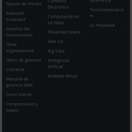
deGerencia
Comercio
Fijación de Precios
Electrónico
TecnoGerencia.co
Balanced
m
Computación en
Scorecard
La Nube
Su Privacidad
Gerencia del
Privacidad Online
Conocimiento
Web 2.0
Clima
organizacional
Big Data
Libros de gerencia
Inteligencia
Artificial
Cobranza
Realidad Virtual
Maestría de
gerencia MBA
Como invertir
Compensacion y
Salario