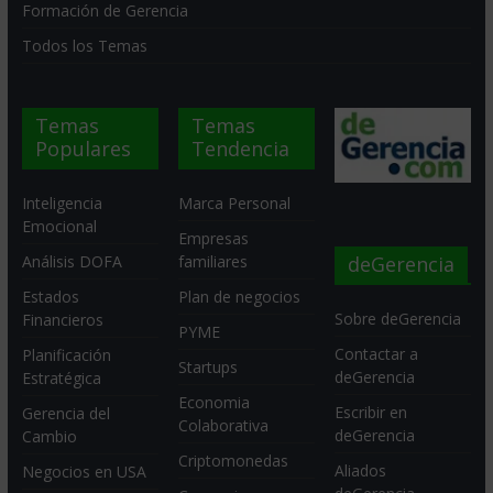
Formación de Gerencia
Todos los Temas
Temas
Temas
Populares
Tendencia
Inteligencia
Marca Personal
Emocional
Empresas
deGerencia
Análisis DOFA
familiares
Estados
Plan de negocios
Sobre deGerencia
Financieros
PYME
Contactar a
Planificación
Startups
deGerencia
Estratégica
Economia
Escribir en
Gerencia del
Colaborativa
deGerencia
Cambio
Criptomonedas
Aliados
Negocios en USA