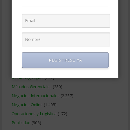
Contabilidad
(466)
Educacion Gerencial
(454)
Estrategia Empresarial
(304)
Finanzas Corporativas
(748)
Gerencia social y ambiental
(223)
Gobierno Corporativo
(11)
Legal
(125)
REGISTRESE YA
Marketing
(988)
Marketing Digital
(247)
Métodos Gerenciales
(280)
Negocios Internacionales
(2.257)
Negocios Online
(1.405)
Operaciones y Logística
(172)
Publicidad
(306)