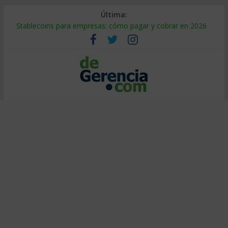
Última:
Stablecoins para empresas: cómo pagar y cobrar en 2026
Despido silencioso: qué es y por qué sale tan caro
IA en selección de personal: cómo auditarla a tiempo
Trabajo forzoso en la cadena de suministro: qué hacer
Mercado hispano de EE. UU.: cómo segmentarlo y venderle