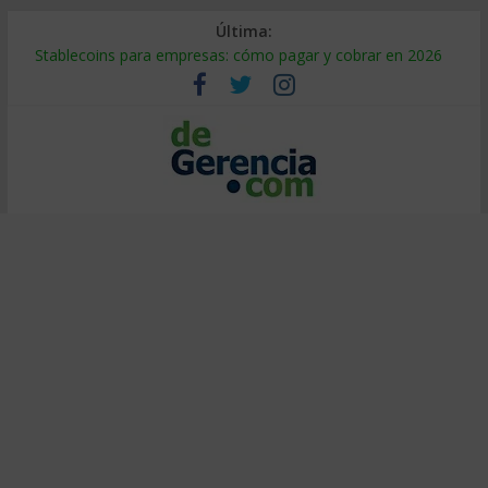
Última:
Stablecoins para empresas: cómo pagar y cobrar en 2026
Despido silencioso: qué es y por qué sale tan caro
IA en selección de personal: cómo auditarla a tiempo
Trabajo forzoso en la cadena de suministro: qué hacer
Mercado hispano de EE. UU.: cómo segmentarlo y venderle