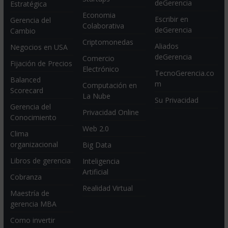
deGerencia
Estratégica
Economia
Escribir en
Gerencia del
Colaborativa
deGerencia
Cambio
Criptomonedas
Aliados
Negocios en USA
deGerencia
Comercio
Fijación de Precios
Electrónico
TecnoGerencia.co
Balanced
m
Computación en
Scorecard
La Nube
Su Privacidad
Gerencia del
Privacidad Online
Conocimiento
Web 2.0
Clima
organizacional
Big Data
Libros de gerencia
Inteligencia
Artificial
Cobranza
Realidad Virtual
Maestría de
gerencia MBA
Como invertir