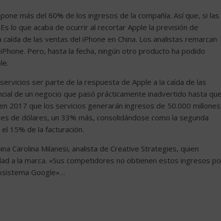
upone más del 60% de los ingresos de la compañía. Así que, si las
Es lo que acaba de ocurrir al recortar Apple la previsión de
 caída de las ventas del iPhone en China. Los analistas remarcan
iPhone. Pero, hasta la fecha, ningún otro producto ha podido
le.
ervicios ser parte de la respuesta de Apple a la caída de las
ncial de un negocio que pasó prácticamente inadvertido hasta qu
en 2017 que los servicios generarán ingresos de 50.000 millones
ones de dólares, un 33% más, consolidándose como la segunda
el 15% de la facturación.
ina Carolina Milanesi, analista de Creative Strategies, quien
idad a la marca. «Sus competidores no obtienen estos ingresos po
ecosistema Google»…