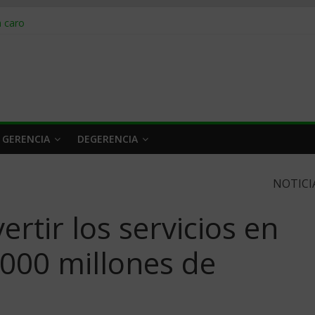
obrar en 2026
n caro
 a tiempo
 qué hacer
rlo y venderle
 GERENCIA
DEGERENCIA
NOTICI
rtir los servicios en
.000 millones de