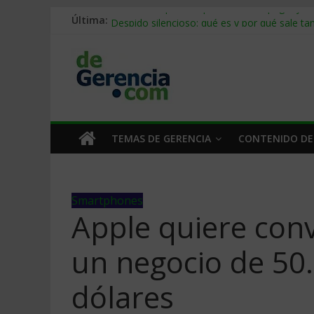
Última:
Stablecoins para empresas: cómo pagar y c
Despido silencioso: qué es y por qué sale ta
IA en selección de personal: cómo auditarla
Trabajo forzoso en la cadena de suministro:
Mercado hispano de EE. UU.: cómo segmenta
TEMAS DE GERENCIA
CONTENIDO DE
Smartphones
Apple quiere conve
un negocio de 50
dólares