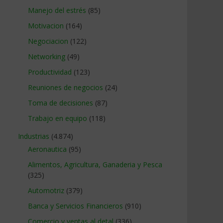
Manejo del estrés
(85)
Motivacion
(164)
Negociacion
(122)
Networking
(49)
Productividad
(123)
Reuniones de negocios
(24)
Toma de decisiones
(87)
Trabajo en equipo
(118)
Industrias
(4.874)
Aeronautica
(95)
Alimentos, Agricultura, Ganaderia y Pesca
(325)
Automotriz
(379)
Banca y Servicios Financieros
(910)
Comercio y ventas al detal
(336)