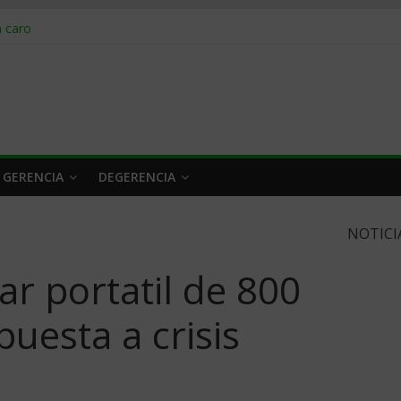
obrar en 2026
n caro
 a tiempo
 qué hacer
rlo y venderle
 GERENCIA
DEGERENCIA
NOTICI
ar portatil de 800
uesta a crisis