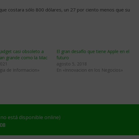
 que costara sólo 800 dólares, un 27 por ciento menos que su
gadget casi obsoleto a
El gran desafío que tiene Apple en el
tan grande como la Mac
futuro
2021
agosto 5, 2018
gia de Informacion»
En «Innovacion en los Negocios»
o está disponible online)
008