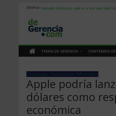
Última:
Stablecoins para empresas: cómo pagar y c
Despido silencioso: qué es y por qué sale ta
IA en selección de personal: cómo auditarla
Trabajo forzoso en la cadena de suministro:
Mercado hispano de EE. UU.: cómo segmenta
TEMAS DE GERENCIA
CONTENIDO DE
Tecnologia, Electronica e Informatica
Apple podrí­a lanz
dólares como resp
económica