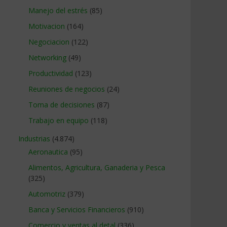
Manejo del estrés
(85)
Motivacion
(164)
Negociacion
(122)
Networking
(49)
Productividad
(123)
Reuniones de negocios
(24)
Toma de decisiones
(87)
Trabajo en equipo
(118)
Industrias
(4.874)
Aeronautica
(95)
Alimentos, Agricultura, Ganaderia y Pesca
(325)
Automotriz
(379)
Banca y Servicios Financieros
(910)
Comercio y ventas al detal
(336)