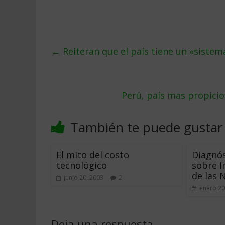
←
Reiteran que el paí­s tiene un «sistem
Perú, paí­s mas propici
También te puede gustar
El mito del costo
Diagnós
tecnológico
sobre I
de las 
junio 20, 2003
2
enero 20
Deja una respuesta