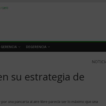
obrar en 2026
n caro
 a tiempo
 qué hacer
rlo y venderle
 GERENCIA
DEGERENCIA
NOTICI
en su estrategia de
r una pancarta al aire libre parecía ser lo máximo que una