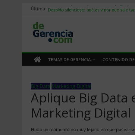
Última:
Stablecoins para empresas: cómo pagar y c
Despido silencioso: qué es y por qué sale ta
IA en selección de personal: cómo auditarla
Trabajo forzoso en la cadena de suministro:
Mercado hispano de EE. UU.: cómo segmenta
TEMAS DE GERENCIA
CONTENIDO DE
Big Data
Marketing Digital
Aplique Big Data 
Marketing Digital
Hubo un momento no muy lejano en que pasearse po