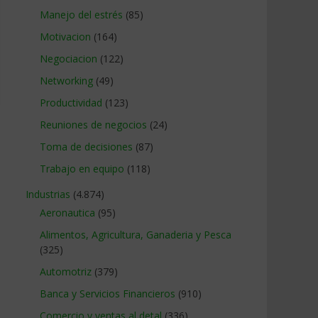
Manejo del estrés
(85)
Motivacion
(164)
Negociacion
(122)
Networking
(49)
Productividad
(123)
Reuniones de negocios
(24)
Toma de decisiones
(87)
Trabajo en equipo
(118)
Industrias
(4.874)
Aeronautica
(95)
Alimentos, Agricultura, Ganaderia y Pesca
(325)
Automotriz
(379)
Banca y Servicios Financieros
(910)
Comercio y ventas al detal
(336)