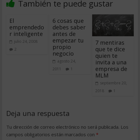
También te puede gustar
El
6 cosas que
emprendedo
debes saber
r inteligente
antes de
empezar tu
7 mentiras
julio 24, 2008
propio
que te dice
2
negocio
quien te
invita a una
agosto 24,
empresa de
2011
1
MLM
septiembre 20,
2018
1
Deja una respuesta
Tu dirección de correo electrónico no será publicada.
Los
campos obligatorios están marcados con
*