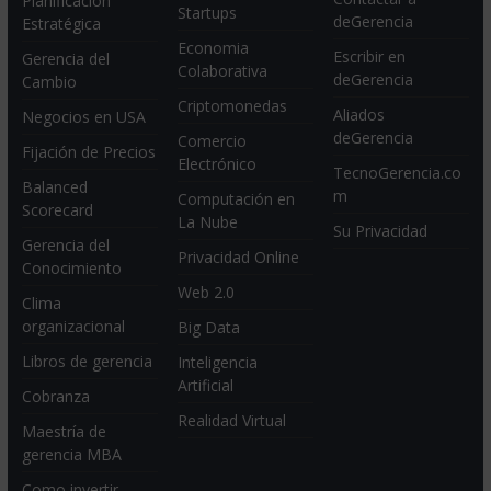
Planificación
Startups
deGerencia
Estratégica
Economia
Escribir en
Gerencia del
Colaborativa
deGerencia
Cambio
Criptomonedas
Aliados
Negocios en USA
deGerencia
Comercio
Fijación de Precios
Electrónico
TecnoGerencia.co
Balanced
m
Computación en
Scorecard
La Nube
Su Privacidad
Gerencia del
Privacidad Online
Conocimiento
Web 2.0
Clima
organizacional
Big Data
Libros de gerencia
Inteligencia
Artificial
Cobranza
Realidad Virtual
Maestría de
gerencia MBA
Como invertir