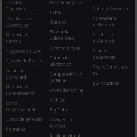
Estados
Plan de negocios
Sobre deGerencia
Financieros
PYME
Contactar a
Planificación
Startups
deGerencia
Estratégica
Economia
Escribir en
Gerencia del
Colaborativa
deGerencia
Cambio
Criptomonedas
Aliados
Negocios en USA
deGerencia
Comercio
Fijación de Precios
Electrónico
TecnoGerencia.co
Balanced
m
Computación en
Scorecard
La Nube
Su Privacidad
Gerencia del
Privacidad Online
Conocimiento
Web 2.0
Clima
organizacional
Big Data
Libros de gerencia
Inteligencia
Artificial
Cobranza
Realidad Virtual