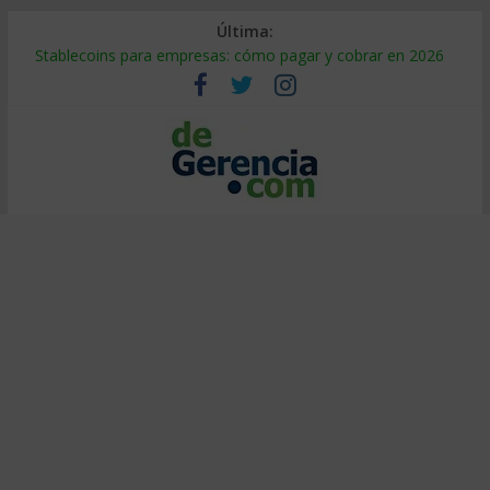
Última:
Stablecoins para empresas: cómo pagar y cobrar en 2026
Despido silencioso: qué es y por qué sale tan caro
IA en selección de personal: cómo auditarla a tiempo
Trabajo forzoso en la cadena de suministro: qué hacer
Mercado hispano de EE. UU.: cómo segmentarlo y venderle