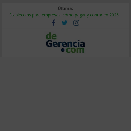
Última:
Stablecoins para empresas: cómo pagar y cobrar en 2026
Despido silencioso: qué es y por qué sale tan caro
IA en selección de personal: cómo auditarla a tiempo
Trabajo forzoso en la cadena de suministro: qué hacer
Mercado hispano de EE. UU.: cómo segmentarlo y venderle