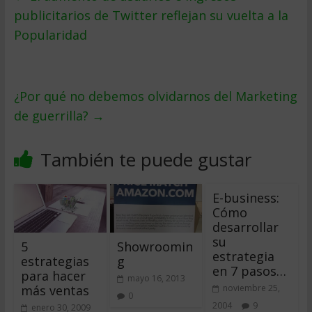
publicitarios de Twitter reflejan su vuelta a la
Popularidad
¿Por qué no debemos olvidarnos del Marketing
de guerrilla?
→
También te puede gustar
E-business:
Cómo
desarrollar
su
5
Showroomin
estrategia
estrategias
g
en 7 pasos…
para hacer
mayo 16, 2013
más ventas
noviembre 25,
0
2004
9
enero 30, 2009