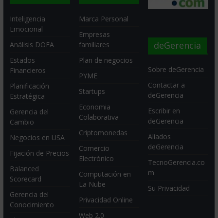
Inteligencia
Marca Personal
Emocional
Empresas
deGerencia
Análisis DOFA
familiares
Estados
Plan de negocios
Sobre deGerencia
Financieros
PYME
Contactar a
Planificación
Startups
deGerencia
Estratégica
Economia
Escribir en
Gerencia del
Colaborativa
deGerencia
Cambio
Criptomonedas
Aliados
Negocios en USA
deGerencia
Comercio
Fijación de Precios
Electrónico
TecnoGerencia.co
Balanced
m
Computación en
Scorecard
La Nube
Su Privacidad
Gerencia del
Privacidad Online
Conocimiento
Web 2.0