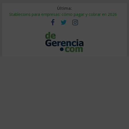
Última:
Stablecoins para empresas: cómo pagar y cobrar en 2026
Despido silencioso: qué es y por qué sale tan caro
IA en selección de personal: cómo auditarla a tiempo
Trabajo forzoso en la cadena de suministro: qué hacer
Mercado hispano de EE. UU.: cómo segmentarlo y venderle