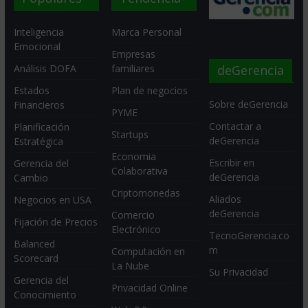
Inteligencia
Marca Personal
Emocional
Empresas
deGerencia
Análisis DOFA
familiares
Estados
Plan de negocios
Sobre deGerencia
Financieros
PYME
Contactar a
Planificación
Startups
deGerencia
Estratégica
Economia
Escribir en
Gerencia del
Colaborativa
deGerencia
Cambio
Criptomonedas
Aliados
Negocios en USA
deGerencia
Comercio
Fijación de Precios
Electrónico
TecnoGerencia.co
Balanced
m
Computación en
Scorecard
La Nube
Su Privacidad
Gerencia del
Privacidad Online
Conocimiento