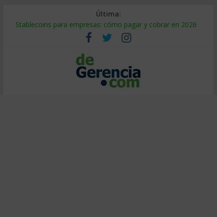
Última:
Stablecoins para empresas: cómo pagar y cobrar en 2026
Despido silencioso: qué es y por qué sale tan caro
IA en selección de personal: cómo auditarla a tiempo
Trabajo forzoso en la cadena de suministro: qué hacer
Mercado hispano de EE. UU.: cómo segmentarlo y venderle