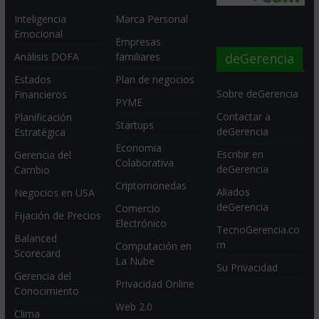
Inteligencia
Marca Personal
Emocional
Empresas
deGerencia
Análisis DOFA
familiares
Estados
Plan de negocios
Sobre deGerencia
Financieros
PYME
Contactar a
Planificación
Startups
deGerencia
Estratégica
Economia
Escribir en
Gerencia del
Colaborativa
deGerencia
Cambio
Criptomonedas
Aliados
Negocios en USA
deGerencia
Comercio
Fijación de Precios
Electrónico
TecnoGerencia.co
Balanced
m
Computación en
Scorecard
La Nube
Su Privacidad
Gerencia del
Privacidad Online
Conocimiento
Web 2.0
Clima