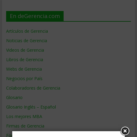
En deGerencia.com
Artículos de Gerencia
Noticias de Gerencia
Videos de Gerencia
Libros de Gerencia
Webs de Gerencia
Negocios por País
Colaboradores de Gerencia
Glosario
Glosario Inglés – Español
Los mejores MBA
Firmas de Gerencia
Formación de Gerencia