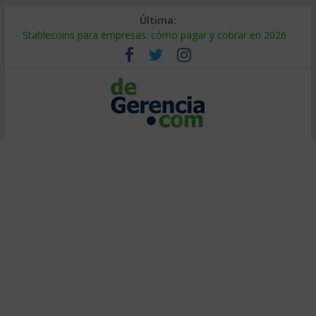
Última:
Stablecoins para empresas: cómo pagar y cobrar en 2026
Despido silencioso: qué es y por qué sale tan caro
IA en selección de personal: cómo auditarla a tiempo
Trabajo forzoso en la cadena de suministro: qué hacer
Mercado hispano de EE. UU.: cómo segmentarlo y venderle