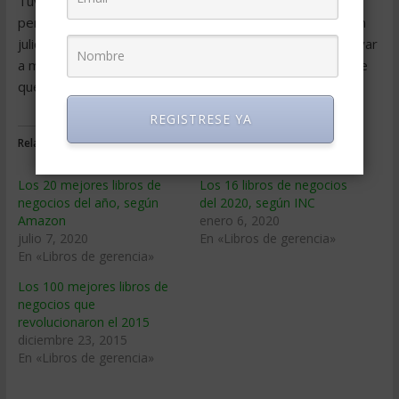
Tuve la suerte de encontrar una de mis pasiones
perdurables en la infancia. Vi el aterrizaje del Apolo 11 en
julio de 1969 y supe que tenía que llegar al espacio y llevar
a mis amigos allí también. Escuche a su corazón y no deje
que esos sueños mueran.
REGISTRESE YA
Relacionado
Los 20 mejores libros de
Los 16 libros de negocios
negocios del año, según
del 2020, según INC
Amazon
enero 6, 2020
julio 7, 2020
En «Libros de gerencia»
En «Libros de gerencia»
Los 100 mejores libros de
negocios que
revolucionaron el 2015
diciembre 23, 2015
En «Libros de gerencia»