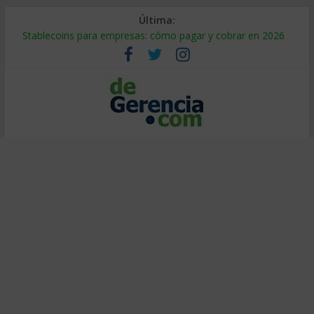
Última:
Stablecoins para empresas: cómo pagar y cobrar en 2026
Despido silencioso: qué es y por qué sale tan caro
IA en selección de personal: cómo auditarla a tiempo
Trabajo forzoso en la cadena de suministro: qué hacer
Mercado hispano de EE. UU.: cómo segmentarlo y venderle