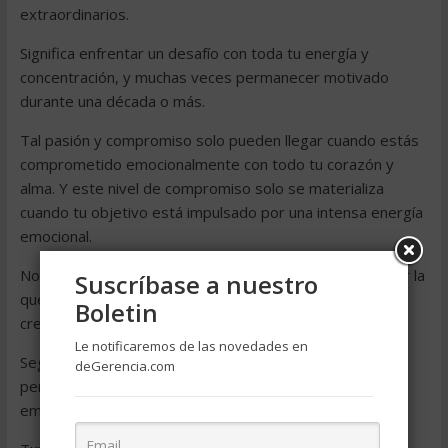
extraordinarios.
Significa enfrentar un desafío con toda tu energía y
concentración, y muchas veces permanecer motivado
durante una década o más.
Tal pasión y compromiso solo pueden llegar cuando estás
comprometido emocionalmente con todo tu corazón y
alma. Y este nivel de compromiso solo se materializa
cuando tu objetivo está impulsado por una intensa energía
emocional.
No hay nada más poderoso en tu vida que una causa por la
Suscríbase a nuestro
que morirías voluntariamente, ya sea tu familia o una
Boletin
creencia que consideras fundamental para tu existencia.
Le notificaremos de las novedades en
Seguir esta pasión es cómo creas un mundo que vale la
deGerencia.com
pena vivir, una vida que te despierta por la mañana y te
emociona.