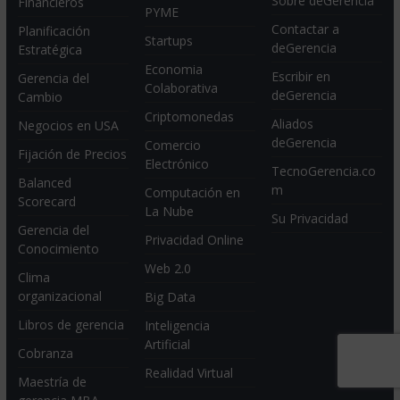
Sobre deGerencia
Financieros
PYME
Contactar a
Planificación
Startups
deGerencia
Estratégica
Economia
Escribir en
Gerencia del
Colaborativa
deGerencia
Cambio
Criptomonedas
Aliados
Negocios en USA
deGerencia
Comercio
Fijación de Precios
Electrónico
TecnoGerencia.co
Balanced
m
Computación en
Scorecard
La Nube
Su Privacidad
Gerencia del
Privacidad Online
Conocimiento
Web 2.0
Clima
organizacional
Big Data
Libros de gerencia
Inteligencia
Artificial
Cobranza
Realidad Virtual
Maestría de