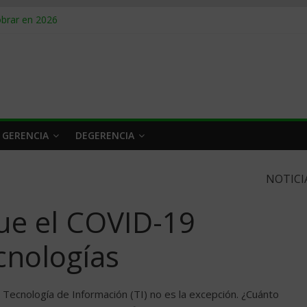
obrar en 2026
n caro
 a tiempo
 qué hacer
rlo y venderle
 GERENCIA
DEGERENCIA
NOTICI
que el COVID-19
cnologías
a Tecnología de Información (TI) no es la excepción. ¿Cuánto