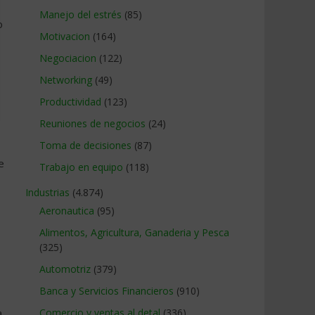
Manejo del estrés
(85)
o
Motivacion
(164)
Negociacion
(122)
Networking
(49)
Productividad
(123)
Reuniones de negocios
(24)
Toma de decisiones
(87)
e
Trabajo en equipo
(118)
Industrias
(4.874)
Aeronautica
(95)
Alimentos, Agricultura, Ganaderia y Pesca
(325)
Automotriz
(379)
Banca y Servicios Financieros
(910)
a
Comercio y ventas al detal
(336)