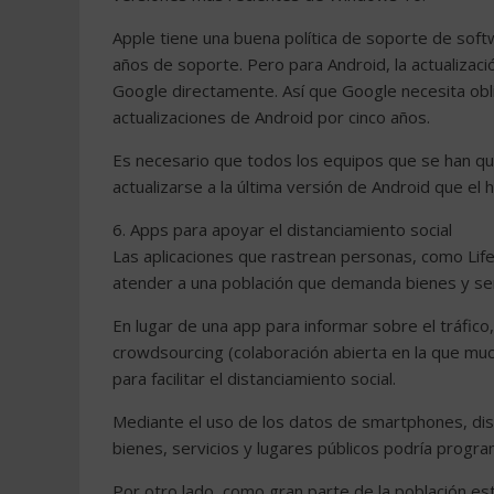
Apple tiene una buena política de soporte de soft
años de soporte. Pero para Android, la actualizaci
Google directamente. Así que Google necesita obli
actualizaciones de Android por cinco años.
Es necesario que todos los equipos que se han q
actualizarse a la última versión de Android que el
6. Apps para apoyar el distanciamiento social
Las aplicaciones que rastrean personas, como Lif
atender a una población que demanda bienes y serv
En lugar de una app para informar sobre el tráfico,
crowdsourcing (colaboración abierta en la que mu
para facilitar el distanciamiento social.
Mediante el uso de los datos de smartphones, dispo
bienes, servicios y lugares públicos podría progr
Por otro lado, como gran parte de la población es