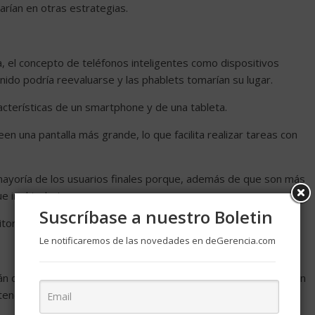
arían en otras estrategias.
 el concepto de teléfonos inteligentes como dispositivos
do podría reevaluarse y las phablets tomarían su lugar.
acterísticas de un smartphone y de una tableta.
en una pantalla más grande, lo que facilita realizar tareas con
 mayoría de los usuarios finales porque, además de que son más
e ir al trabajo.
Suscríbase a nuestro Boletin
nitor, un teclado y un mouse de tamaño normal.
Le notificaremos de las novedades en deGerencia.com
rán durante buen tiempo, así que tendremos que quedarnos con
ender su vida útil, como las PC que no pueden actualizarse a