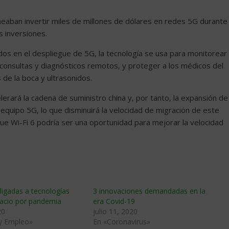
eaban invertir miles de millones de dólares en redes 5G durante
s inversiones.
os en el despliegue de 5G, la tecnología se usa para monitorear
r consultas y diagnósticos remotos, y proteger a los médicos del
de la boca y ultrasonidos.
erará la cadena de suministro china y, por tanto, la expansión de
 equipo 5G, lo que disminuirá la velocidad de migración de este
que Wi-Fi 6 podría ser una oportunidad para mejorar la velocidad
ligadas a tecnologías
3 innovaciones demandadas en la
acio por pandemia
era Covid-19
20
julio 11, 2020
 y Empleo»
En «Coronavirus»