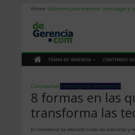
Última:
Stablecoins para empresas: cómo pagar y c
Despido silencioso: qué es y por qué sale ta
IA en selección de personal: cómo auditarla
Trabajo forzoso en la cadena de suministro:
Mercado hispano de EE. UU.: cómo segmenta
TEMAS DE GERENCIA
CONTENIDO DE
Coronavirus
Tecnologia de Informacion
8 formas en las 
transforma las te
El coronavirus ha afectado todas las industrias y l