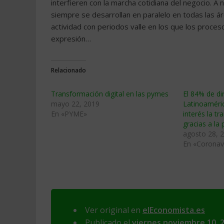
interfieren con la marcha cotidiana del negocio. A 
siempre se desarrollan en paralelo en todas las 
actividad con periodos valle en los que los proc
expresión…
Relacionado
Transformación digital en las pymes
El 84% de di
mayo 22, 2019
Latinoaméri
En «PYME»
interés la tr
gracias a l
agosto 28, 
En «Coronav
Ver original en
elEconomista.es
Publicado el
viernes noviembre 10, 