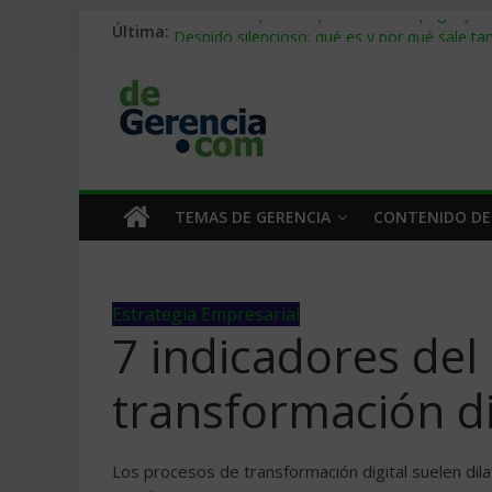
Última:
Stablecoins para empresas: cómo pagar y c
Despido silencioso: qué es y por qué sale ta
IA en selección de personal: cómo auditarla
Trabajo forzoso en la cadena de suministro:
Mercado hispano de EE. UU.: cómo segmenta
TEMAS DE GERENCIA
CONTENIDO DE
Estrategia Empresarial
7 indicadores del
transformación di
Los procesos de transformación digital suelen dil