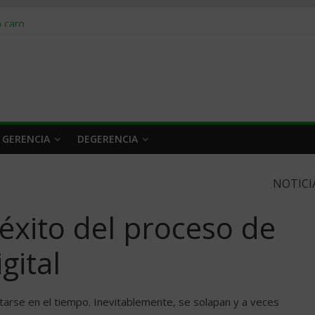
obrar en 2026
n caro
 a tiempo
 qué hacer
rlo y venderle
 GERENCIA
DEGERENCIA
NOTICI
 éxito del proceso de
gital
atarse en el tiempo. Inevitablemente, se solapan y a veces