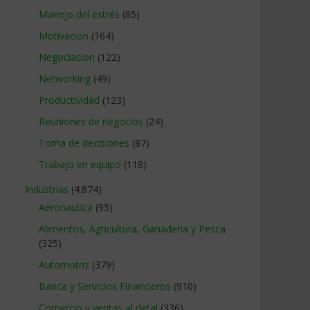
Manejo del estrés
(85)
Motivacion
(164)
Negociacion
(122)
Networking
(49)
Productividad
(123)
Reuniones de negocios
(24)
Toma de decisiones
(87)
Trabajo en equipo
(118)
Industrias
(4.874)
Aeronautica
(95)
Alimentos, Agricultura, Ganaderia y Pesca
(325)
Automotriz
(379)
Banca y Servicios Financieros
(910)
Comercio y ventas al detal
(336)