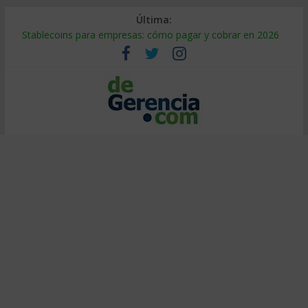
Última:
Stablecoins para empresas: cómo pagar y cobrar en 2026
Despido silencioso: qué es y por qué sale tan caro
IA en selección de personal: cómo auditarla a tiempo
Trabajo forzoso en la cadena de suministro: qué hacer
Mercado hispano de EE. UU.: cómo segmentarlo y venderle