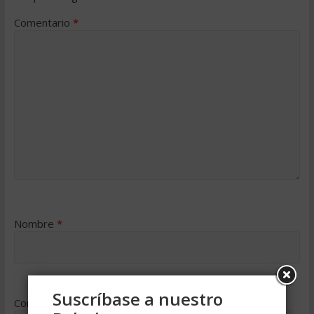
Comentario
*
Nombre
*
Suscríbase a nuestro
Correo electrónico
*