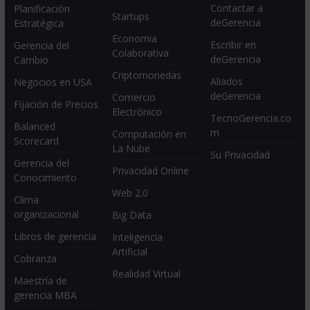
Contactar a
Planificación
Startups
deGerencia
Estratégica
Economia
Escribir en
Gerencia del
Colaborativa
deGerencia
Cambio
Criptomonedas
Aliados
Negocios en USA
deGerencia
Comercio
Fijación de Precios
Electrónico
TecnoGerencia.co
Balanced
m
Computación en
Scorecard
La Nube
Su Privacidad
Gerencia del
Privacidad Online
Conocimiento
Web 2.0
Clima
organizacional
Big Data
Libros de gerencia
Inteligencia
Artificial
Cobranza
Realidad Virtual
Maestría de
gerencia MBA