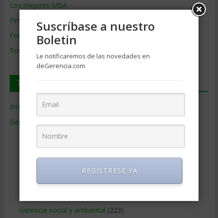
Los mejores MBA
Firmas de Gerencia
Suscríbase a nuestro
Formación de Gerencia
Boletin
Todos los Temas
Le notificaremos de las novedades en
deGerencia.com
Temas de Gerencia
Empresas de Gerencia
(38)
Gerencia
(9.477)
Ciencias Económicas
(80)
Contabilidad
(466)
Educacion Gerencial
(454)
REGISTRESE YA
Estrategia Empresarial
(304)
Finanzas Corporativas
(748)
Gerencia social y ambiental
(223)