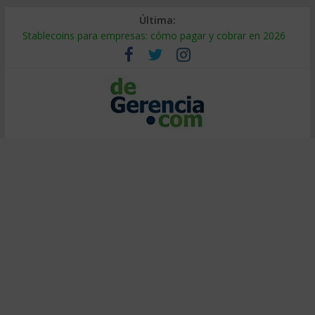
Última:
Stablecoins para empresas: cómo pagar y cobrar en 2026
Despido silencioso: qué es y por qué sale tan caro
IA en selección de personal: cómo auditarla a tiempo
Trabajo forzoso en la cadena de suministro: qué hacer
Mercado hispano de EE. UU.: cómo segmentarlo y venderle