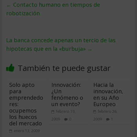
←
Contacto humano en tiempos de
robotización
La banca concede apenas un tercio de las
hipotecas que en la «burbuja»
→
También te puede gustar
Solo apto
Innovación:
Hacia la
para
¿Un
innovación,
emprendedo
fenómeno o
en su Año
res:
un evento?
Europeo
ocupemos
febrero 19,
febrero 26,
los huecos
2009
0
2009
1
del mercado
enero 13, 2009