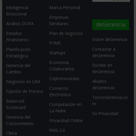
Inteligencia
Marca Personal
Emocional
Empresas
deGerencia
Análisis DOFA
familiares
Estados
Plan de negocios
Sobre deGerencia
Financieros
PYME
Contactar a
Planificación
Startups
deGerencia
Estratégica
Economia
Escribir en
Gerencia del
Colaborativa
deGerencia
Cambio
Criptomonedas
Aliados
Negocios en USA
deGerencia
Comercio
Fijación de Precios
Electrónico
TecnoGerencia.co
Balanced
m
Computación en
Scorecard
La Nube
Su Privacidad
Gerencia del
Privacidad Online
Conocimiento
Web 2.0
Clima