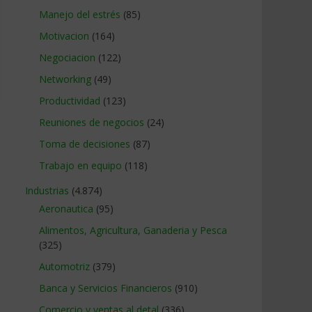
Manejo del estrés
(85)
Motivacion
(164)
Negociacion
(122)
Networking
(49)
Productividad
(123)
Reuniones de negocios
(24)
Toma de decisiones
(87)
Trabajo en equipo
(118)
Industrias
(4.874)
Aeronautica
(95)
Alimentos, Agricultura, Ganaderia y Pesca
(325)
Automotriz
(379)
Banca y Servicios Financieros
(910)
Comercio y ventas al detal
(336)