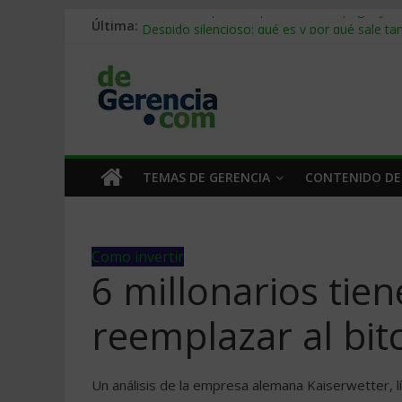
Última:
Stablecoins para empresas: cómo pagar y c
Despido silencioso: qué es y por qué sale ta
IA en selección de personal: cómo auditarla
Trabajo forzoso en la cadena de suministro:
Mercado hispano de EE. UU.: cómo segmenta
TEMAS DE GERENCIA
CONTENIDO DE
Como invertir
6 millonarios tie
reemplazar al bit
Un análisis de la empresa alemana Kaiserwetter, l