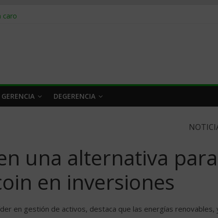
obrar en 2026
n caro
 a tiempo
 qué hacer
rlo y venderle
 GERENCIA
DEGERENCIA
NOTICI
nen una alternativa para
coin en inversiones
íder en gestión de activos, destaca que las energías renovables, 