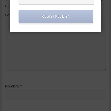
campos obligatorios están marcados con
*
Comentario
*
REGISTRESE YA
Nombre
*