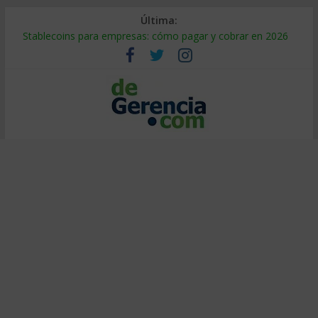
Última:
Stablecoins para empresas: cómo pagar y cobrar en 2026
Despido silencioso: qué es y por qué sale tan caro
IA en selección de personal: cómo auditarla a tiempo
Trabajo forzoso en la cadena de suministro: qué hacer
Mercado hispano de EE. UU.: cómo segmentarlo y venderle