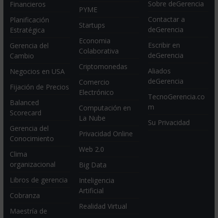
Sobre deGerencia
Financieros
PYME
Contactar a
Planificación
Startups
deGerencia
Estratégica
Economia
Escribir en
Gerencia del
Colaborativa
deGerencia
Cambio
Criptomonedas
Aliados
Negocios en USA
deGerencia
Comercio
Fijación de Precios
Electrónico
TecnoGerencia.co
Balanced
m
Computación en
Scorecard
La Nube
Su Privacidad
Gerencia del
Privacidad Online
Conocimiento
Web 2.0
Clima
organizacional
Big Data
Libros de gerencia
Inteligencia
Artificial
Cobranza
Realidad Virtual
Maestría de