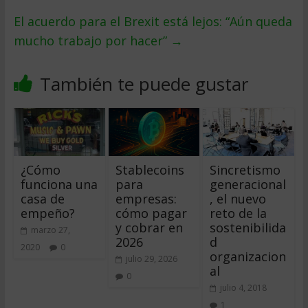
El acuerdo para el Brexit está lejos: “Aún queda
mucho trabajo por hacer”
→
También te puede gustar
¿Cómo
Stablecoins
Sincretismo
funciona una
para
generacional
casa de
empresas:
, el nuevo
empeño?
cómo pagar
reto de la
y cobrar en
sostenibilida
marzo 27,
2026
d
2020
0
organizacion
julio 29, 2026
al
0
julio 4, 2018
1