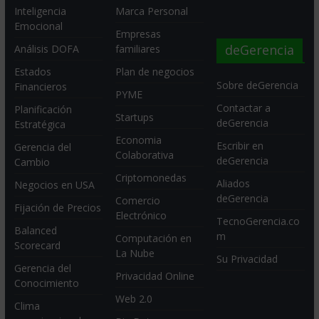
Inteligencia
Marca Personal
Emocional
Empresas
deGerencia
Análisis DOFA
familiares
Estados
Plan de negocios
Sobre deGerencia
Financieros
PYME
Contactar a
Planificación
Startups
deGerencia
Estratégica
Economia
Escribir en
Gerencia del
Colaborativa
deGerencia
Cambio
Criptomonedas
Aliados
Negocios en USA
deGerencia
Comercio
Fijación de Precios
Electrónico
TecnoGerencia.co
Balanced
m
Computación en
Scorecard
La Nube
Su Privacidad
Gerencia del
Privacidad Online
Conocimiento
Web 2.0
Clima