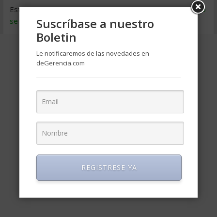
Este sitio usa Akismet para reducir el spam.
Aprende cómo
Suscríbase a nuestro
se procesan los datos de tus comentarios
.
Boletin
Le notificaremos de las novedades en
deGerencia.com
REGISTRESE YA