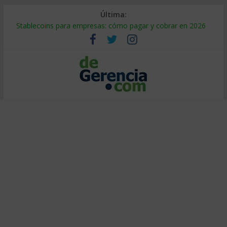
Última:
Stablecoins para empresas: cómo pagar y cobrar en 2026
Despido silencioso: qué es y por qué sale tan caro
IA en selección de personal: cómo auditarla a tiempo
Trabajo forzoso en la cadena de suministro: qué hacer
Mercado hispano de EE. UU.: cómo segmentarlo y venderle