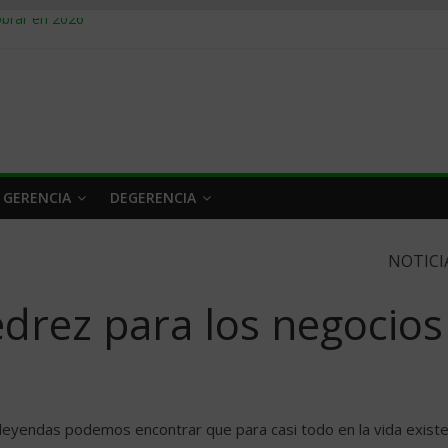
obrar en 2026
n caro
 a tiempo
 qué hacer
rlo y venderle
 GERENCIA
DEGERENCIA
NOTICI
edrez para los negocios
leyendas podemos encontrar que para casi todo en la vida exist