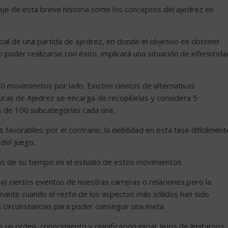
je de esta breve historia como los conceptos del ajedrez en
icial de una partida de ajedrez, en donde el objetivo es obtener
poder realizarse con éxito, implicará una situación de inferiorida
0 movimientos por lado. Existen cientos de alternativas
uras de Ajedrez se encarga de recopilarlas y considera 5
s de 100 subcategorías cada una.
 favorables; por el contrario, la debilidad en esta fase difícilment
del juego.
ras de su tiempo en el estudio de estos movimientos.
a) ciertos eventos de nuestras carreras o relaciones,pero la
inante cuando el resto de los aspectos más sólidos han sido
 circunstancias para poder conseguir una meta.
 un orden, conocimiento y planificación inicial, lejos de limitarnos,