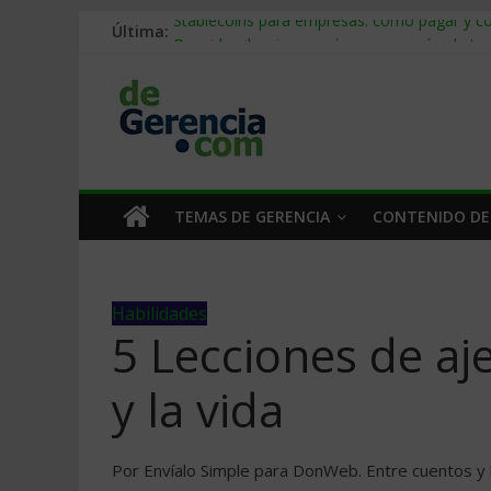
Última:
Stablecoins para empresas: cómo pagar y c
Despido silencioso: qué es y por qué sale ta
IA en selección de personal: cómo auditarla
Trabajo forzoso en la cadena de suministro:
Mercado hispano de EE. UU.: cómo segmenta
TEMAS DE GERENCIA
CONTENIDO DE
Habilidades
5 Lecciones de aj
y la vida
Por Envíalo Simple para DonWeb. Entre cuentos y 