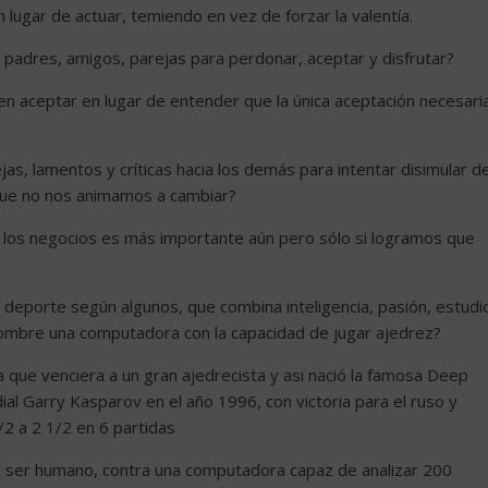
gar de actuar, temiendo en vez de forzar la valentía.
padres, amigos, parejas para perdonar, aceptar y disfrutar?
 aceptar en lugar de entender que la única aceptación necesari
as, lamentos y críticas hacia los demás para intentar disimular d
 que no nos animamos a cambiar?
 y los negocios es más importante aún pero sólo si logramos que
o deporte según algunos, que combina inteligencia, pasión, estudi
 hombre una computadora con la capacidad de jugar ajedrez?
que venciera a un gran ajedrecista y asi nació la famosa Deep
al Garry Kasparov en el año 1996, con victoria para el ruso y
2 a 2 1/2 en 6 partidas
 un ser humano, contra una computadora capaz de analizar 200