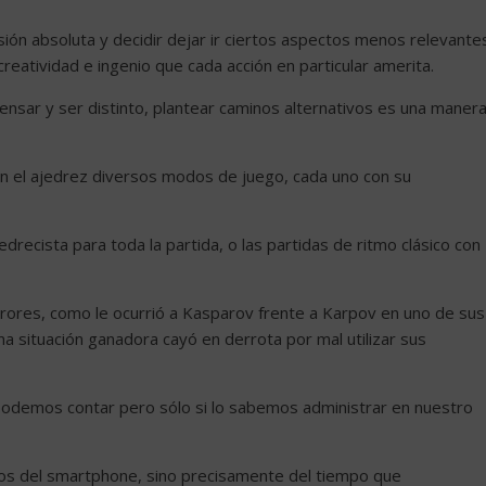
isión absoluta y decidir dejar ir ciertos aspectos menos relevante
eatividad e ingenio que cada acción en particular amerita.
pensar y ser distinto, plantear caminos alternativos es una maner
 en el ajedrez diversos modos de juego, cada uno con su
recista para toda la partida, o las partidas de ritmo clásico con
ores, como le ocurrió a Kasparov frente a Karpov en uno de sus
 situación ganadora cayó en derrota por mal utilizar sus
 podemos contar pero sólo si lo sabemos administrar en nuestro
ios del smartphone, sino precisamente del tiempo que