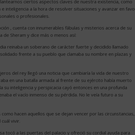
eplantearnos ciertos aspectos claves de nuestra existencia, como
 e inteligencia a la hora de resolver situaciones y avanzar en favo
onales o profesionales.
pción , cuenta con innumerables fábulas y misterios acerca de su
ria de Sheram y dice más o menos así:
ia reinaba un soberano de carácter fuerte y decidido llamado
nsolidado frente a su pueblo que clamaba su nombre en plazas y
ros del rey llegó una noticia que cambiaría la vida de nuestro
raba en una batalla armada al frente de su ejército había muerto
da su inteligencia y perspicacia cayó entonces en una profunda
enaba el vacío inmenso de su pérdida. No le veía futuro a su
os como hacen aquellos que se dejan vencer por las circunstancias,
uál vivir.
a tocó a las puertas del palacio y ofreció su cordial ayuda para