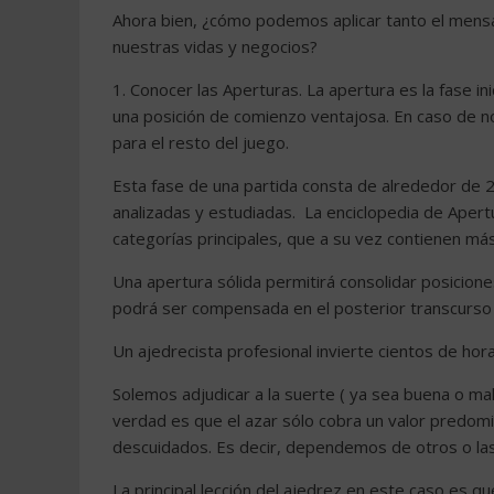
Ahora bien, ¿cómo podemos aplicar tanto el mensa
nuestras vidas y negocios?
1. Conocer las Aperturas. La apertura es la fase in
una posición de comienzo ventajosa. En caso de no 
para el resto del juego.
Esta fase de una partida consta de alrededor de 2
analizadas y estudiadas. La enciclopedia de Apert
categorías principales, que a su vez contienen má
Una apertura sólida permitirá consolidar posiciones
podrá ser compensada en el posterior transcurso 
Un ajedrecista profesional invierte cientos de ho
Solemos adjudicar a la suerte ( ya sea buena o mal
verdad es que el azar sólo cobra un valor predom
descuidados. Es decir, dependemos de otros o las
La principal lección del ajedrez en este caso es que