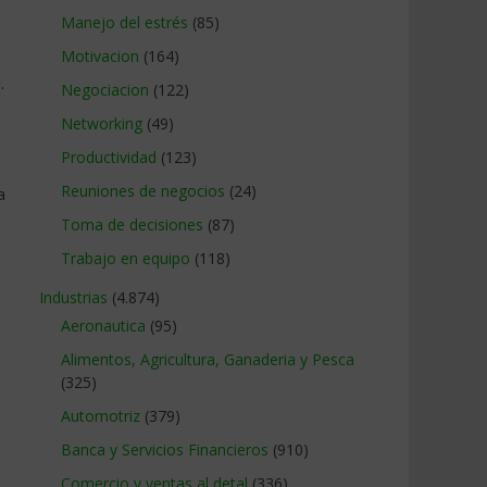
Manejo del estrés
(85)
Motivacion
(164)
.
Negociacion
(122)
Networking
(49)
Productividad
(123)
Reuniones de negocios
(24)
a
Toma de decisiones
(87)
Trabajo en equipo
(118)
Industrias
(4.874)
Aeronautica
(95)
Alimentos, Agricultura, Ganaderia y Pesca
(325)
Automotriz
(379)
Banca y Servicios Financieros
(910)
Comercio y ventas al detal
(336)