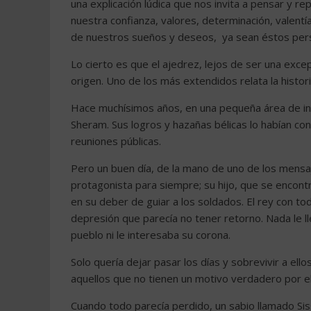
una explicación lúdica que nos invita a pensar y r
nuestra confianza, valores, determinación, valentía
de nuestros sueños y deseos, ya sean éstos pers
Lo cierto es que el ajedrez, lejos de ser una exce
origen. Uno de los más extendidos relata la histo
Hace muchísimos años, en una pequeña área de ind
Sheram. Sus logros y hazañas bélicas lo habían co
reuniones públicas.
Pero un buen día, de la mano de uno de los mensaje
protagonista para siempre; su hijo, que se encont
en su deber de guiar a los soldados. El rey con to
depresión que parecía no tener retorno. Nada le ll
pueblo ni le interesaba su corona.
Solo quería dejar pasar los días y sobrevivir a ell
aquellos que no tienen un motivo verdadero por el c
Cuando todo parecía perdido, un sabio llamado Siss