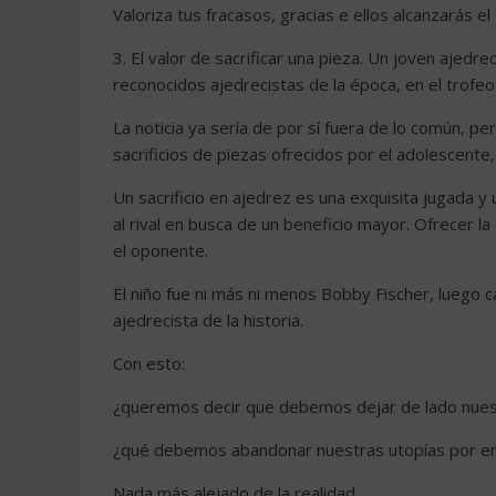
Valoriza tus fracasos, gracias e ellos alcanzarás el
3. El valor de sacrificar una pieza. Un joven ajed
reconocidos ajedrecistas de la época, en el trof
La noticia ya sería de por sí fuera de lo común, per
sacrificios de piezas ofrecidos por el adolescente,
Un sacrificio en ajedrez es una exquisita jugada 
al rival en busca de un beneficio mayor. Ofrecer 
el oponente.
El niño fue ni más ni menos Bobby Fischer, luego
ajedrecista de la historia.
Con esto:
¿queremos decir que debemos dejar de lado nuest
¿qué debemos abandonar nuestras utopías por ente
Nada más alejado de la realidad.