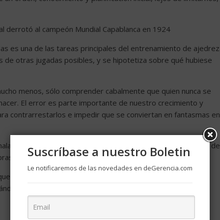
 cual derrotó al campeón Mundial Capablanca en 1924
gadas es una de las tareas principales del entrenamiento de ajedrez
ás de otras jugadas posibles, y se hipotetiza sobre qué hubiese
 mucho menos, sólo comprender cabalmente que quien nunca se
acer. El error es parte importante de nuestro crecimiento y
ara contrarrestarlos e impedir que se conviertan en fantasmas en
mala jugada es quedarse anclado en el pasado y luego accionar de
Suscríbase a nuestro Boletin
ras del miedo y la inseguridad.
Le notificaremos de las novedades en deGerencia.com
e querernos, aceptarnos y respetarnos como persona. Una vez
enándose de manera positiva.