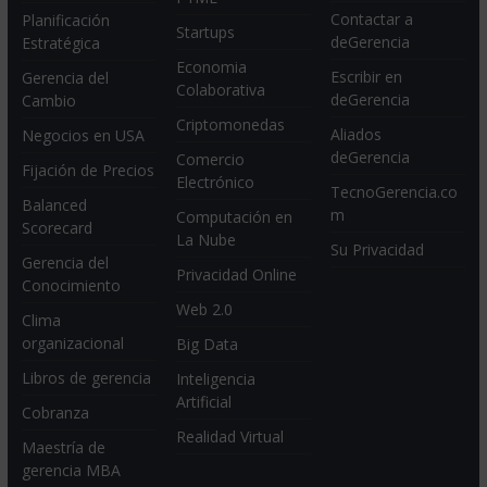
Contactar a
Planificación
Startups
deGerencia
Estratégica
Economia
Escribir en
Gerencia del
Colaborativa
deGerencia
Cambio
Criptomonedas
Aliados
Negocios en USA
deGerencia
Comercio
Fijación de Precios
Electrónico
TecnoGerencia.co
Balanced
m
Computación en
Scorecard
La Nube
Su Privacidad
Gerencia del
Privacidad Online
Conocimiento
Web 2.0
Clima
organizacional
Big Data
Libros de gerencia
Inteligencia
Artificial
Cobranza
Realidad Virtual
Maestría de
gerencia MBA