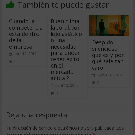
También te puede gustar
Cuando la
Buen clima
competencia
laboral: ¿un
esta dentro
lujo asiático
de la
o una
Despido
empresa
necesidad
silencioso:
para poder
qué es y por
abril 12, 2012
tener éxito
qué sale tan
1
en el
caro
mercado
agosto 4, 2026
actual?
0
abril 12, 2010
0
Deja una respuesta
Tu dirección de correo electrónico no será publicada.
Los