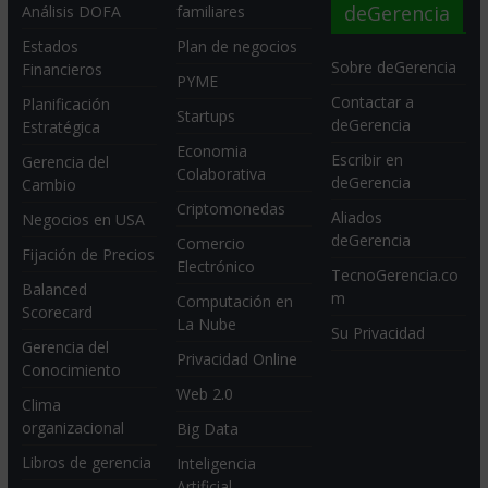
deGerencia
Análisis DOFA
familiares
Estados
Plan de negocios
Sobre deGerencia
Financieros
PYME
Contactar a
Planificación
Startups
deGerencia
Estratégica
Economia
Escribir en
Gerencia del
Colaborativa
deGerencia
Cambio
Criptomonedas
Aliados
Negocios en USA
deGerencia
Comercio
Fijación de Precios
Electrónico
TecnoGerencia.co
Balanced
m
Computación en
Scorecard
La Nube
Su Privacidad
Gerencia del
Privacidad Online
Conocimiento
Web 2.0
Clima
organizacional
Big Data
Libros de gerencia
Inteligencia
Artificial