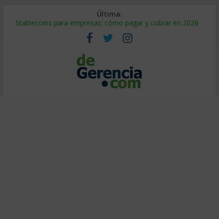
Última:
Stablecoins para empresas: cómo pagar y cobrar en 2026
Despido silencioso: qué es y por qué sale tan caro
IA en selección de personal: cómo auditarla a tiempo
Trabajo forzoso en la cadena de suministro: qué hacer
Mercado hispano de EE. UU.: cómo segmentarlo y venderle