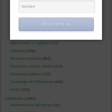
Marketing
(988)
Marketing Digital
(247)
Métodos Gerenciales
(280)
REGISTRESE YA
Negocios Internacionales
(2.257)
Negocios Online
(1.405)
Operaciones y Logística
(172)
Publicidad
(306)
Recursos Humanos
(865)
Relaciones con los clientes
(219)
Relaciones publicas
(132)
Tecnologia de Informacion
(665)
Ventas
(242)
Habilidades
(2.843)
Administracion del tiempo
(70)