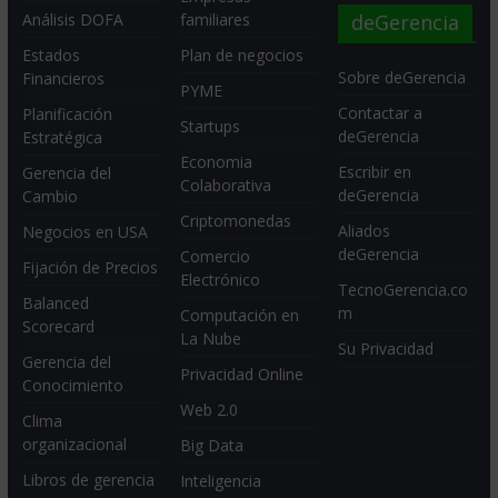
deGerencia
Análisis DOFA
familiares
Estados
Plan de negocios
Sobre deGerencia
Financieros
PYME
Contactar a
Planificación
Startups
deGerencia
Estratégica
Economia
Escribir en
Gerencia del
Colaborativa
deGerencia
Cambio
Criptomonedas
Aliados
Negocios en USA
deGerencia
Comercio
Fijación de Precios
Electrónico
TecnoGerencia.co
Balanced
m
Computación en
Scorecard
La Nube
Su Privacidad
Gerencia del
Privacidad Online
Conocimiento
Web 2.0
Clima
organizacional
Big Data
Libros de gerencia
Inteligencia