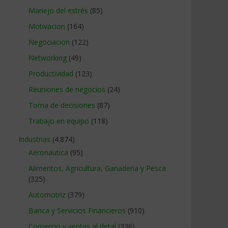
Manejo del estrés
(85)
Motivacion
(164)
Negociacion
(122)
Networking
(49)
Productividad
(123)
Reuniones de negocios
(24)
Toma de decisiones
(87)
Trabajo en equipo
(118)
Industrias
(4.874)
Aeronautica
(95)
Alimentos, Agricultura, Ganaderia y Pesca
(325)
Automotriz
(379)
Banca y Servicios Financieros
(910)
Comercio y ventas al detal
(336)