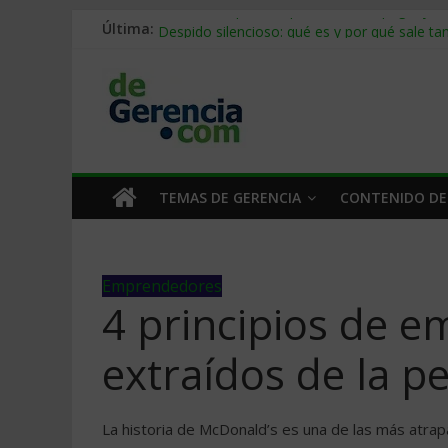
Última:
Stablecoins para empresas: cómo pagar y c
Despido silencioso: qué es y por qué sale ta
IA en selección de personal: cómo auditarla
Trabajo forzoso en la cadena de suministro:
Mercado hispano de EE. UU.: cómo segmenta
TEMAS DE GERENCIA
CONTENIDO DE
Emprendedores
4 principios de 
extraídos de la p
La historia de McDonald’s es una de las más atrap