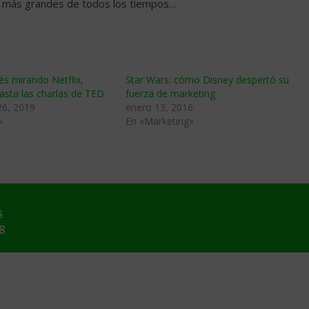
as más grandes de todos los tiempos…
és mirando Netflix,
Star Wars: cómo Disney despertó su
asta las charlas de TED
fuerza de marketing
26, 2019
enero 13, 2016
»
En «Marketing»
s
8