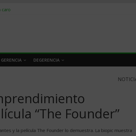
obrar en 2026
n caro
 a tiempo
 qué hacer
rlo y venderle
 GERENCIA
DEGERENCIA
NOTICI
emprendimiento
elícula “The Founder”
antes y la película The Founder lo demuestra. La biopic muestra