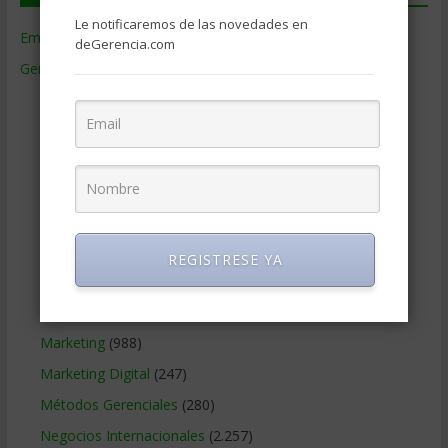
Le notificaremos de las novedades en
Empresas de Gerencia
(38)
deGerencia.com
Gerencia
(9.477)
Ciencias Económicas
(80)
Contabilidad
(466)
Educacion Gerencial
(454)
Estrategia Empresarial
(304)
Finanzas Corporativas
(748)
Gerencia social y ambiental
(223)
REGISTRESE YA
Gobierno Corporativo
(11)
Legal
(125)
Marketing
(988)
Marketing Digital
(247)
Métodos Gerenciales
(280)
Negocios Internacionales
(2.257)