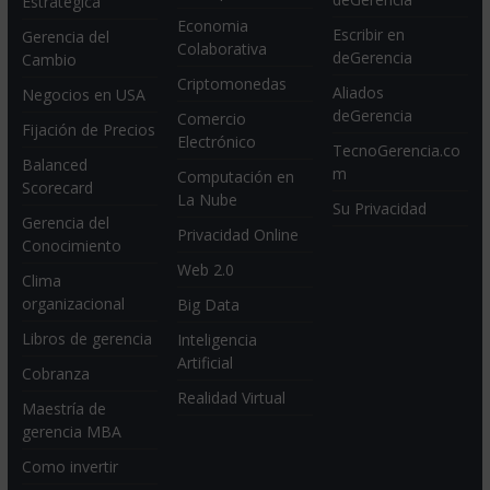
Estratégica
Economia
Escribir en
Gerencia del
Colaborativa
deGerencia
Cambio
Criptomonedas
Aliados
Negocios en USA
deGerencia
Comercio
Fijación de Precios
Electrónico
TecnoGerencia.co
Balanced
m
Computación en
Scorecard
La Nube
Su Privacidad
Gerencia del
Privacidad Online
Conocimiento
Web 2.0
Clima
organizacional
Big Data
Libros de gerencia
Inteligencia
Artificial
Cobranza
Realidad Virtual
Maestría de
gerencia MBA
Como invertir