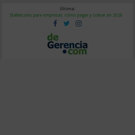
Última:
Stablecoins para empresas: cómo pagar y cobrar en 2026
Despido silencioso: qué es y por qué sale tan caro
IA en selección de personal: cómo auditarla a tiempo
Trabajo forzoso en la cadena de suministro: qué hacer
Mercado hispano de EE. UU.: cómo segmentarlo y venderle