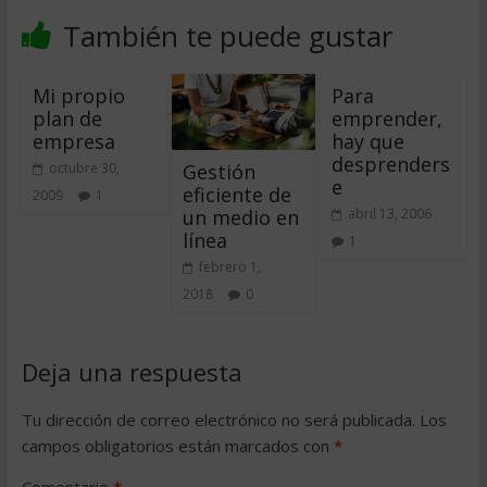
También te puede gustar
Mi propio
Para
plan de
emprender,
empresa
hay que
desprenders
Gestión
octubre 30,
e
eficiente de
2009
1
un medio en
abril 13, 2006
línea
1
febrero 1,
2018
0
Deja una respuesta
Tu dirección de correo electrónico no será publicada.
Los
campos obligatorios están marcados con
*
Comentario
*