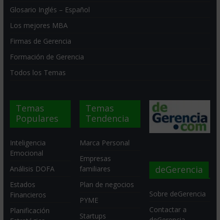
Glosario Inglés – Español
Los mejores MBA
Firmas de Gerencia
Formación de Gerencia
Todos los Temas
Temas
Temas
Populares
Tendencia
Inteligencia
Marca Personal
Emocional
Empresas
deGerencia
Análisis DOFA
familiares
Estados
Plan de negocios
Sobre deGerencia
Financieros
PYME
Contactar a
Planificación
Startups
deGerencia